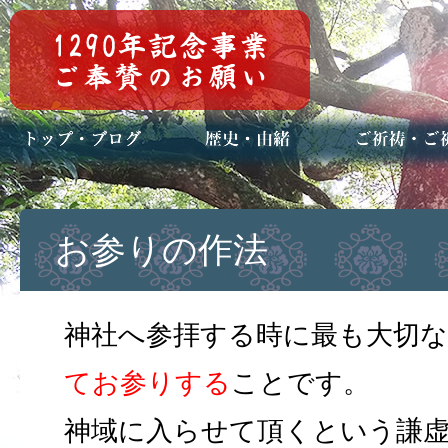
トップページ
ブログ(日々八百万)
お知らせ一覧
歴史・ご祭神
年中行事
メディア掲載
ご祈祷・ご祈
安産祈願
初宮参り
七五三詣
長寿のお祝い
神前結婚式
厄祓い・方位
車のお祓い
地鎮祭
神葬祭（神式
お参りの作法
神社へ参拝する時に最も大切
てお参りする
ことです。
神域に入らせて頂くという謙