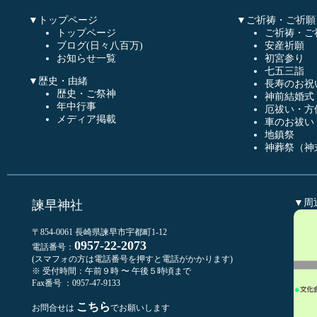
▼トップページ
▼ご祈祷・ご祈願
トップページ
ご祈祷・ご
ブログ(日々八百万)
安産祈願
お知らせ一覧
初宮参り
七五三詣
▼歴史・由緒
長寿のお祝
歴史・ご祭神
神前結婚式
年中行事
厄祓い・方
メディア掲載
車のお祓い
地鎮祭
神葬祭（神
▼周
諫早神社
〒854-0061 長崎県諫早市宇都町1-12
0957-22-2073
電話番号：
(スマフォの方は電話番号を押すと電話がかかります)
※ 受付時間：午前９時 〜 午後５時頃まで
Fax番号 ：0957-47-9133
こちら
お問合せは
でお願いします