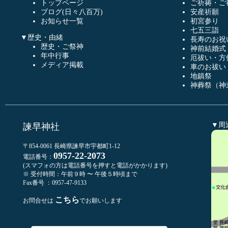
トップページ
ご祈祷・ご
ブログ(日々八百万)
安産祈願
お知らせ一覧
初宮参り
七五三詣
▼歴史・由緒
長寿のお祝
歴史・ご祭神
神前結婚式
年中行事
厄祓い・方
メディア掲載
車のお祓い
地鎮祭
神葬祭（神
▼周
諫早神社
〒854-0061 長崎県諫早市宇都町1-12
0957-22-2073
電話番号：
(スマフォの方は電話番号を押すと電話がかかります)
※ 受付時間：午前９時 〜 午後５時頃まで
Fax番号 ：0957-47-9133
こちら
お問合せは
でお願いします