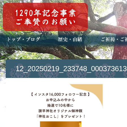
トップページ
ブログ(日々八百万)
お知らせ一覧
歴史・ご祭神
年中行事
メディア掲載
ご祈祷・ご祈
安産祈願
初宮参り
七五三詣
長寿のお祝い
神前結婚式
厄祓い・方位
車のお祓い
地鎮祭
神葬祭（神式
12_20250219_233748_000373613