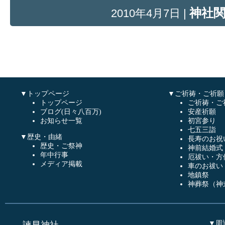
神社
2010年4月7日 |
▼トップページ
▼ご祈祷・ご祈願
トップページ
ご祈祷・ご
ブログ(日々八百万)
安産祈願
お知らせ一覧
初宮参り
七五三詣
▼歴史・由緒
長寿のお祝
歴史・ご祭神
神前結婚式
年中行事
厄祓い・方
メディア掲載
車のお祓い
地鎮祭
神葬祭（神
▼周