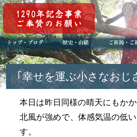
トップページ
ブログ(日々八百万)
お知らせ一覧
歴史・ご祭神
年中行事
メディア掲載
ご祈祷・ご祈
安産祈願
初宮参り
七五三詣
長寿のお祝い
神前結婚式
厄祓い・方位
車のお祓い
地鎮祭
神葬祭（神式
｢幸せを運ぶ小さなおじ
本日は昨日同様の晴天にもか
北風が強めで、体感気温の低
す。