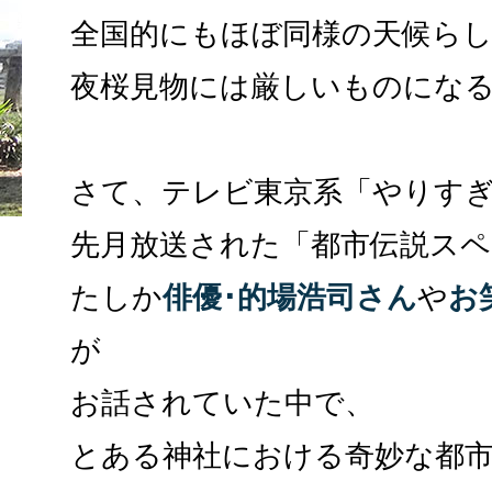
全国的にもほぼ同様の天候ら
夜桜見物には厳しいものにな
さて、テレビ東京系「やりす
先月放送された「都市伝説ス
たしか
俳優･的場浩司さん
や
お
が
お話されていた中で、
とある神社における奇妙な都