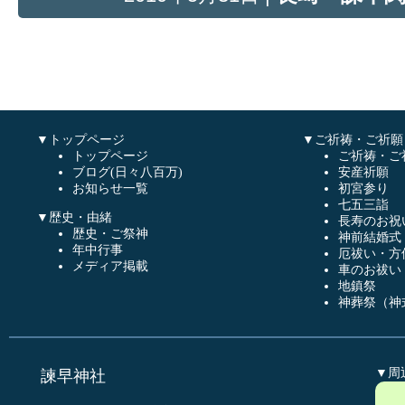
▼トップページ
▼ご祈祷・ご祈願
トップページ
ご祈祷・ご
ブログ(日々八百万)
安産祈願
お知らせ一覧
初宮参り
七五三詣
▼歴史・由緒
長寿のお祝
歴史・ご祭神
神前結婚式
年中行事
厄祓い・方
メディア掲載
車のお祓い
地鎮祭
神葬祭（神
▼周
諫早神社