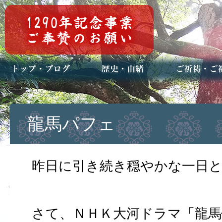
トップページ
ブログ(日々八百万)
お知らせ一覧
歴史・ご祭神
年中行事
メディア掲載
ご祈祷・ご祈
安産祈願
初宮参り
七五三詣
長寿のお祝い
神前結婚式
厄祓い・方位
車のお祓い
地鎮祭
神葬祭（神式
龍馬パフェ
昨日に引き続き穏やかな一日
さて、ＮＨＫ大河ドラマ「龍馬