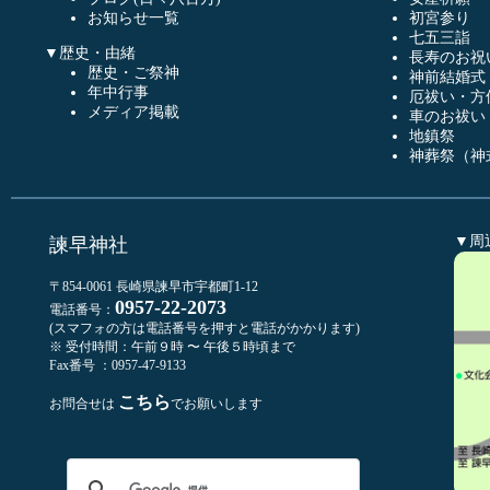
お知らせ一覧
初宮参り
七五三詣
▼歴史・由緒
長寿のお祝
歴史・ご祭神
神前結婚式
年中行事
厄祓い・方
メディア掲載
車のお祓い
地鎮祭
神葬祭（神
▼周
諫早神社
〒854-0061 長崎県諫早市宇都町1-12
0957-22-2073
電話番号：
(スマフォの方は電話番号を押すと電話がかかります)
※ 受付時間：午前９時 〜 午後５時頃まで
Fax番号 ：0957-47-9133
こちら
お問合せは
でお願いします