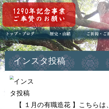
トップページ
ブログ(日々八百万)
お知らせ一覧
歴史・ご祭神
年中行事
メディア掲載
ご祈祷・ご祈
安産祈願
初宮参り
七五三詣
長寿のお祝い
神前結婚式
厄祓い・方位
車のお祓い
地鎮祭
神葬祭（神式
インスタ投稿
【 １月の有職造花 】こちら