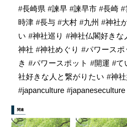
#長崎県 #諫早 #諫早市 #長崎 #
時津 #長与 #大村 #九州 #
い #神社巡り #神社仏閣好きな
神社 #神社めぐり #パワースポ
き #パワースポット #開運 #
社好きな人と繋がりたい #神社
#japanculture #japaneseculture
関連