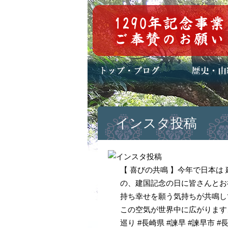
トップページ
ブログ(日々八百万)
お知らせ一覧
歴史・ご祭神
年中行事
メディア掲載
インスタ投稿
【 喜びの共鳴 】今年で日本は
の、建国記念の日に皆さんとお
持ち幸せを願う気持ちが共鳴し
この空気が世界中に広がりますよ
巡り #長崎県 #諫早 #諫早市 #