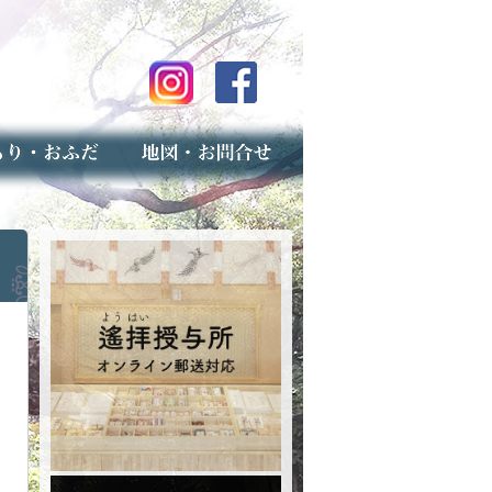
のご案内
上げ（古いお守りのお取り扱い）
スマップ
せ
専用フォーム（事前受付）