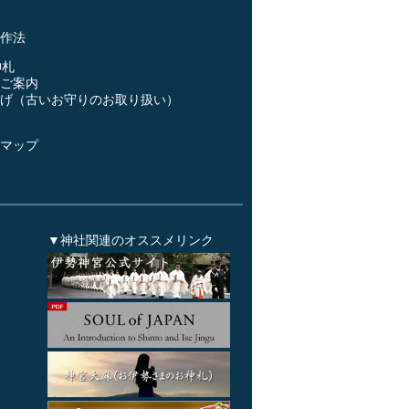
事
作法
神札
ご案内
げ（古いお守りのお取り扱い）
ス
マップ
▼神社関連のオススメリンク