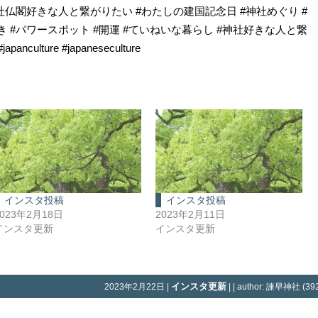
社仏閣好きな人と繋がりたい #わたしの建国記念日 #神社めぐり #
 #パワースポット #開運 #ていねいな暮らし #神社好きな人と繋
ulture #japaneseculture
インスタ投稿
インスタ投稿
2023年2月18日
2023年2月11日
インスタ更新
インスタ更新
インスタ更新
2023年2月22日 |
| | author: 諫早神社 (392