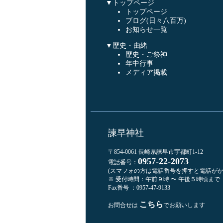
▼トップページ
トップページ
ブログ(日々八百万)
お知らせ一覧
▼歴史・由緒
歴史・ご祭神
年中行事
メディア掲載
諫早神社
〒854-0061 長崎県諫早市宇都町1-12
0957-22-2073
電話番号：
(スマフォの方は電話番号を押すと電話がか
※ 受付時間：午前９時 〜 午後５時頃まで
Fax番号 ：0957-47-9133
こちら
お問合せは
でお願いします