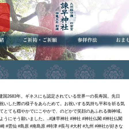
ご祈祷・ご祈願とは
安産祈願
初宮参り
七五三詣
長寿のお祝い
神前結婚式
厄祓い・方位除け
車のお祓い
地鎮祭
神葬祭（神式の葬儀）
神社とは
お参りの作法
授与品
お焚き
アクセ
お問合
予約者
 建国2683年。ギネスにも認定されている世界一の長寿国。先日
祝いした際の様子をあらためて。お祝いする気持ち平和を祈る気
てとても穏やかでにこやかで、のどかで笑顔のあふれる御神域。
うにそう願いました。..#諫早神社 #神社 #神社仏閣 #神社仏閣
長崎 #雲仙 #島原 #南島原 #時津 #長与 #大村 #九州 #神社が好きな