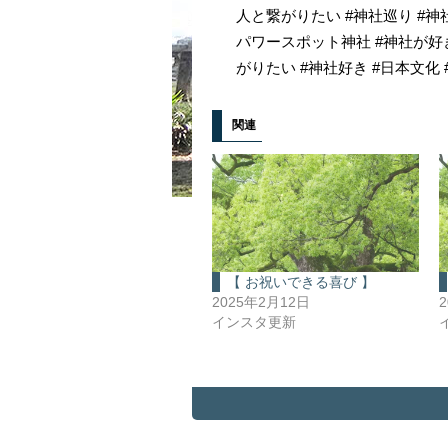
人と繋がりたい #神社巡り #神
パワースポット神社 #神社が好き
がりたい #神社好き #日本文化 #japanc
関連
【 お祝いできる喜び 】
2025年2月12日
インスタ更新