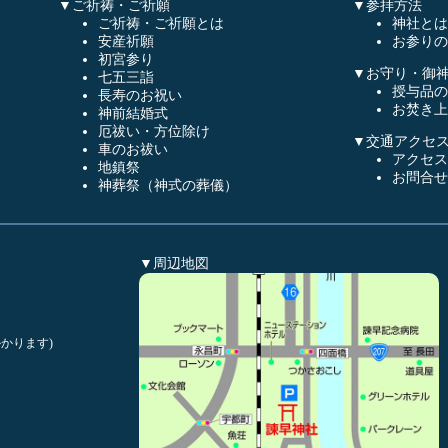
▼ご祈祷・ご祈願
▼参拝方法
ご祈祷・ご祈願とは
神社とは
安産祈願
お参りの
初宮参り
▼お守り・御
七五三詣
授与品の
長寿のお祝い
お焚き上
神前結婚式
厄祓い・方位除け
▼交通アクセ
車のお祓い
アクセス
地鎮祭
お問合せ
神葬祭（神式の葬儀）
▼周辺地図
かります)