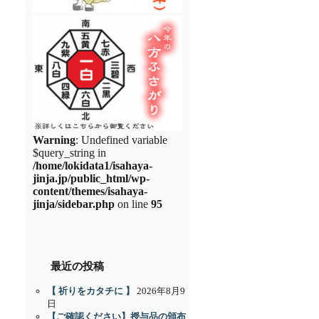
Warning
: Undefined variable
$query_string in
/home/lokidata1/isahaya-
jinja.jp/public_html/wp-
content/themes/isahaya-
jinja/sidebar.php
on line
95
最近の投稿
【 祈りをカタチに 】
2026年8月9
日
【ご確認ください】授与品の頒布