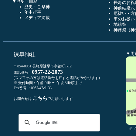
▼歴史・由緒
長寿のお祝
歴史・ご祭神
神前結婚式
年中行事
厄祓い・方
メディア掲載
車のお祓い
地鎮祭
神葬祭（神
▼周
諫早神社
〒854-0061 長崎県諫早市宇都町1-12
0957-22-2073
電話番号：
(スマフォの方は電話番号を押すと電話がかかります)
※ 受付時間：午前９時 〜 午後５時頃まで
Fax番号 ：0957-47-9133
こちら
お問合せは
でお願いします
※