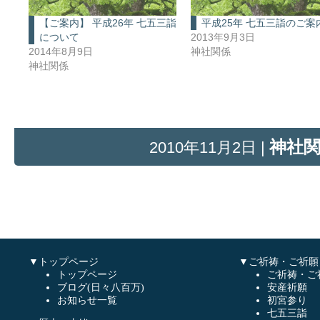
【ご案内】 平成26年 七五三詣
平成25年 七五三詣のご案
について
2013年9月3日
2014年8月9日
神社関係
神社関係
神社
2010年11月2日 |
▼トップページ
▼ご祈祷・ご祈願
トップページ
ご祈祷・ご
ブログ(日々八百万)
安産祈願
お知らせ一覧
初宮参り
七五三詣