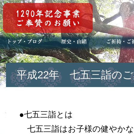
トップページ
ブログ(日々八百万)
お知らせ一覧
歴史・ご祭神
年中行事
メディア掲載
ご祈祷・ご祈
安産祈願
初宮参り
七五三詣
長寿のお祝い
神前結婚式
厄祓い・方位
車のお祓い
地鎮祭
神葬祭（神式
平成22年 七五三詣の
●七五三詣とは
七五三詣はお子様の健やかな