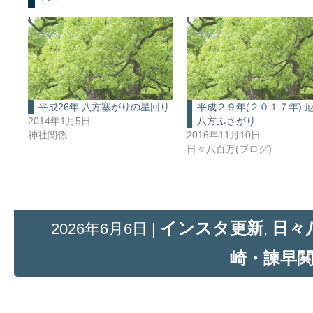
平成26年 八方塞がりの星回り
平成２９年(２０１７年) 厄
2014年1月5日
八方ふさがり
神社関係
2016年11月10日
日々八百万(ブログ)
インスタ更新
日々
2026年6月6日 |
,
崎・諫早