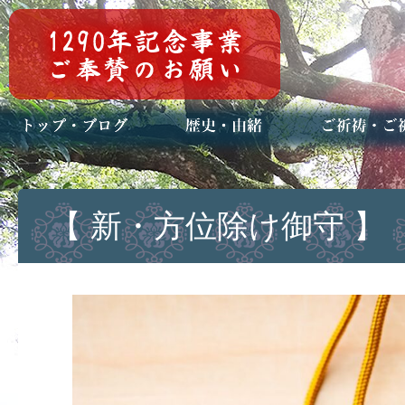
トップページ
ブログ(日々八百万)
お知らせ一覧
歴史・ご祭神
年中行事
メディア掲載
ご祈祷・ご祈
安産祈願
初宮参り
七五三詣
長寿のお祝い
神前結婚式
厄祓い・方位
車のお祓い
地鎮祭
神葬祭（神式
【 新・方位除け御守 】