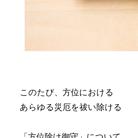
このたび、方位における
あらゆる災厄を祓い除ける
「方位除け御守」について