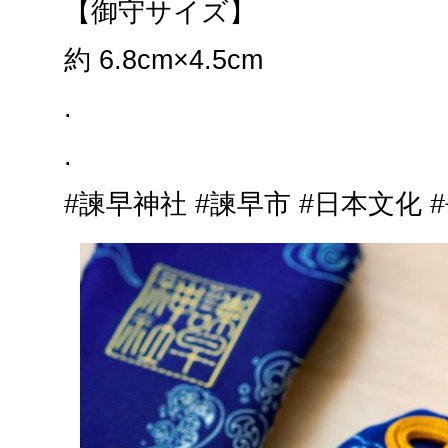
【御守サイズ】
約 6.8cm×4.5cm
.
.
#諫早神社 #諫早市 #日本文化 