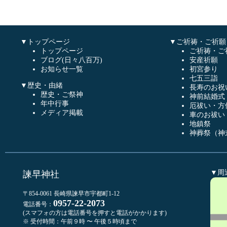
▼トップページ
▼ご祈祷・ご祈願
トップページ
ご祈祷・ご
ブログ(日々八百万)
安産祈願
お知らせ一覧
初宮参り
七五三詣
▼歴史・由緒
長寿のお祝
歴史・ご祭神
神前結婚式
年中行事
厄祓い・方
メディア掲載
車のお祓い
地鎮祭
神葬祭（神
▼周
諫早神社
〒854-0061 長崎県諫早市宇都町1-12
0957-22-2073
電話番号：
(スマフォの方は電話番号を押すと電話がかかります)
※ 受付時間：午前９時 〜 午後５時頃まで