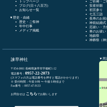
トップページ
ご祈祷・ご
ブログ(日々八百万)
安産祈願
お知らせ一覧
初宮参り
七五三詣
▼歴史・由緒
長寿のお祝
歴史・ご祭神
神前結婚式
年中行事
厄祓い・方
メディア掲載
車のお祓い
地鎮祭
神葬祭（神
▼周
諫早神社
〒854-0061 長崎県諫早市宇都町1-12
0957-22-2073
電話番号：
(スマフォの方は電話番号を押すと電話がかかります)
※ 受付時間：午前９時 〜 午後５時頃まで
Fax番号 ：0957-47-9133
こちら
お問合せは
でお願いします