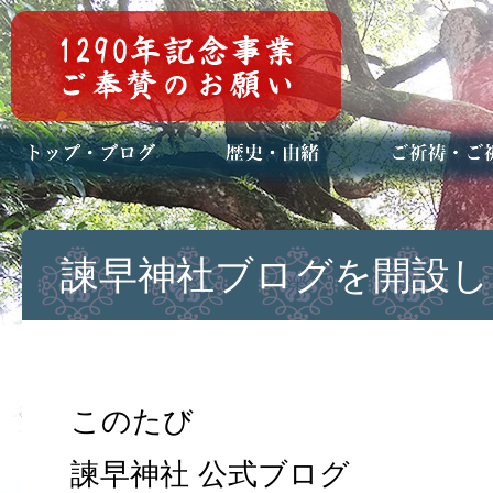
トップページ
ブログ(日々八百万)
お知らせ一覧
歴史・ご祭神
年中行事
メディア掲載
ご祈祷・ご祈
安産祈願
初宮参り
七五三詣
長寿のお祝い
神前結婚式
厄祓い・方位
車のお祓い
地鎮祭
神葬祭（神式
諫早神社ブログを開設し
このたび
諫早神社 公式ブログ