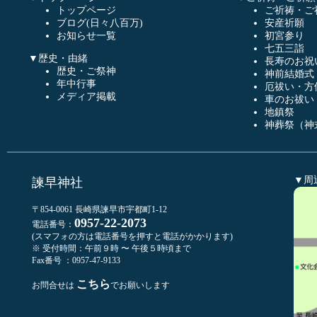
トップページ
ご祈祷・ご
ブログ(日々八百万)
安産祈願
お知らせ一覧
初宮参り
七五三詣
▼歴史・由緒
長寿のお祝
歴史・ご祭神
神前結婚式
年中行事
厄祓い・方
メディア掲載
車のお祓い
地鎮祭
神葬祭（神
▼周
諫早神社
〒854-0061 長崎県諫早市宇都町1-12
0957-22-2073
電話番号：
(スマフォの方は電話番号を押すと電話がかかります)
※ 受付時間：午前９時 〜 午後５時頃まで
Fax番号 ：0957-47-9133
こちら
お問合せは
でお願いします