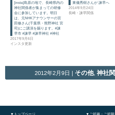
[insta]島原の地で、長崎県内の
東儀秀樹さんが 諫早へ
神社関係者が集まっての研修
2014年9月24日
会に参加しています。明日
長崎・諫早関係
は、元NHKアナウンサーの宮
田修さん(千葉県・熊野神社 宮
司)にご講演を賜ります。#諫
早市 #諫早 #諫早神社 #神社
2017年9月6日
インスタ更新
その他
神社
2012年2月9日 |
,
▼トップページ
▼ご祈祷・ご祈願