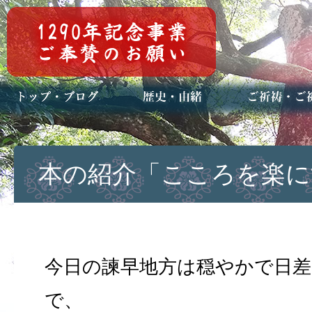
トップページ
ブログ(日々八百万)
お知らせ一覧
歴史・ご祭神
年中行事
メディア掲載
ご祈祷・ご祈
安産祈願
初宮参り
七五三詣
長寿のお祝い
神前結婚式
厄祓い・方位
車のお祓い
地鎮祭
神葬祭（神式
本の紹介「こころを楽に
今日の諫早地方は穏やかで日差
で、