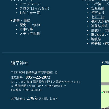
トップページ
ご祈祷・ご
ブログ(日々八百万)
安産祈願
お知らせ一覧
初宮参り
七五三詣
▼歴史・由緒
長寿のお祝
歴史・ご祭神
神前結婚式
年中行事
厄祓い・方
メディア掲載
車のお祓い
地鎮祭
神葬祭（神
▼周
諫早神社
〒854-0061 長崎県諫早市宇都町1-12
0957-22-2073
電話番号：
(スマフォの方は電話番号を押すと電話がかかります)
※ 受付時間：午前９時 〜 午後５時頃まで
Fax番号 ：0957-47-9133
こちら
お問合せは
でお願いします