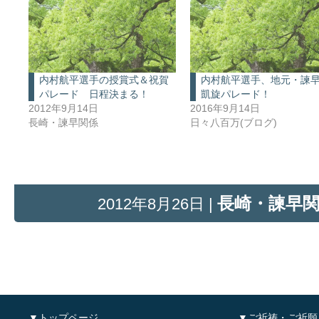
内村航平選手の授賞式＆祝賀
内村航平選手、地元・諫
パレード 日程決まる！
凱旋パレード！
2012年9月14日
2016年9月14日
長崎・諫早関係
日々八百万(ブログ)
長崎・諫早
2012年8月26日 |
▼トップページ
▼ご祈祷・ご祈願