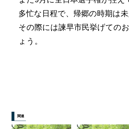
多忙な日程で、帰郷の時期は
その際には諫早市民挙げての
ょう。
関連