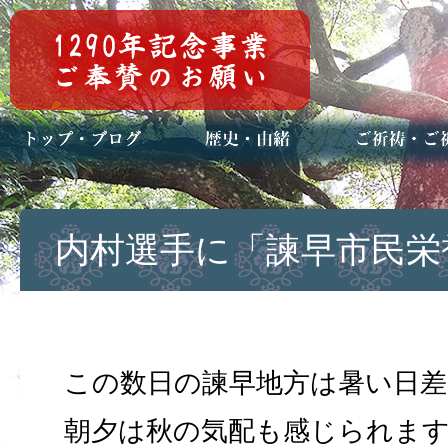
トップページ
ブログ(日々八百万)
お知らせ一覧
歴史・ご祭神
年中行事
メディア掲載
ご祈祷・ご祈
安産祈願
初宮参り
七五三詣
長寿のお祝い
神前結婚式
厄祓い・方位
車のお祓い
地鎮祭
神葬祭（神式
内村選手に「諫早市民栄
この数日の諫早地方は暑い日
朝夕は秋の気配も感じられま