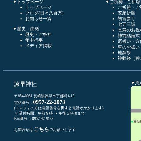
▼トップページ
▼ご祈祷・ご祈願
トップページ
ご祈祷・ご
ブログ(日々八百万)
安産祈願
お知らせ一覧
初宮参り
七五三詣
▼歴史・由緒
長寿のお祝
歴史・ご祭神
神前結婚式
年中行事
厄祓い・方
メディア掲載
車のお祓い
地鎮祭
神葬祭（神
▼周
諫早神社
〒854-0061 長崎県諫早市宇都町1-12
0957-22-2073
電話番号：
(スマフォの方は電話番号を押すと電話がかかります)
※ 受付時間：午前９時 〜 午後５時頃まで
Fax番号 ：0957-47-9133
こちら
お問合せは
でお願いします