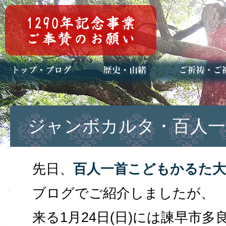
トップページ
ブログ(日々八百万)
お知らせ一覧
歴史・ご祭神
年中行事
メディア掲載
ご祈祷・ご祈
安産祈願
初宮参り
七五三詣
長寿のお祝い
神前結婚式
厄祓い・方位
車のお祓い
地鎮祭
神葬祭（神式
ジャンボカルタ・百人一
先日、
百人一首こどもかるた大
ブログでご紹介しましたが、
来る1月24日(日)には諫早市