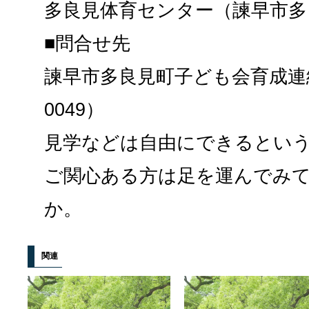
多良見体育センター（諫早市多良
■問合せ先
諫早市多良見町子ども会育成連絡
0049）
見学などは自由にできるとい
ご関心ある方は足を運んでみ
か。
関連