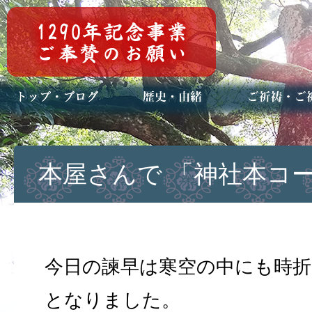
トップページ
ブログ(日々八百万)
お知らせ一覧
歴史・ご祭神
年中行事
メディア掲載
ご祈祷・ご祈
安産祈願
初宮参り
七五三詣
長寿のお祝い
神前結婚式
厄祓い・方位
車のお祓い
地鎮祭
神葬祭（神式
本屋さんで 「神社本コ
今日の諫早は寒空の中にも時折
となりました。