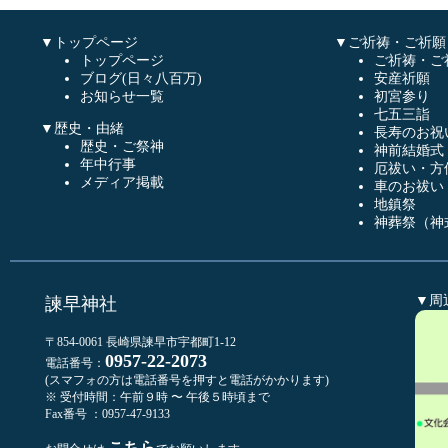
▼トップページ
▼ご祈祷・ご祈願
トップページ
ご祈祷・ご
ブログ(日々八百万)
安産祈願
お知らせ一覧
初宮参り
七五三詣
▼歴史・由緒
長寿のお祝
歴史・ご祭神
神前結婚式
年中行事
厄祓い・方
メディア掲載
車のお祓い
地鎮祭
神葬祭（神
▼周
諫早神社
〒854-0061 長崎県諫早市宇都町1-12
0957-22-2073
電話番号：
(スマフォの方は電話番号を押すと電話がかかります)
※ 受付時間：午前９時 〜 午後５時頃まで
Fax番号 ：0957-47-9133
こちら