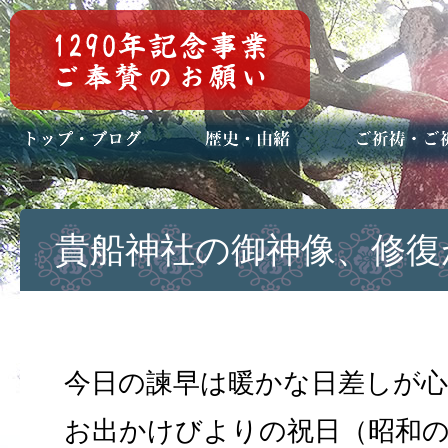
トップページ
ブログ(日々八百万)
お知らせ一覧
歴史・ご祭神
年中行事
メディア掲載
ご祈祷・ご祈
安産祈願
初宮参り
七五三詣
長寿のお祝い
神前結婚式
厄祓い・方位
車のお祓い
地鎮祭
神葬祭（神式
貴船神社の御神像、修復
今日の諫早は暖かな日差しが
お出かけびよりの祝日（昭和