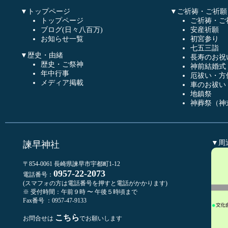
▼トップページ
▼ご祈祷・ご祈願
トップページ
ご祈祷・ご
ブログ(日々八百万)
安産祈願
お知らせ一覧
初宮参り
七五三詣
▼歴史・由緒
長寿のお祝
歴史・ご祭神
神前結婚式
年中行事
厄祓い・方
メディア掲載
車のお祓い
地鎮祭
神葬祭（神
▼周
諫早神社
〒854-0061 長崎県諫早市宇都町1-12
0957-22-2073
電話番号：
(スマフォの方は電話番号を押すと電話がかかります)
※ 受付時間：午前９時 〜 午後５時頃まで
Fax番号 ：0957-47-9133
こちら
お問合せは
でお願いします