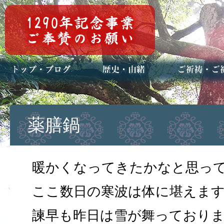
トップページ
ブログ(日々八百万)
お知らせ一覧
歴史・ご祭神
年中行事
メディア掲載
ご祈祷・ご祈
安産祈願
初宮参り
七五三詣
長寿のお祝い
神前結婚式
厄祓い・方位
車のお祓い
地鎮祭
神葬祭（神式
薬膳鍋
暖かくなってきたかなと思っ
ここ数日の寒波は体に堪えま
諫早も昨日は雪が舞っており