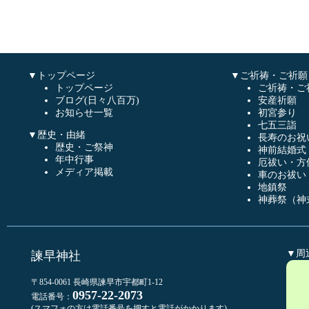
▼トップページ
▼ご祈祷・ご祈願
トップページ
ご祈祷・ご
ブログ(日々八百万)
安産祈願
お知らせ一覧
初宮参り
七五三詣
▼歴史・由緒
長寿のお祝
歴史・ご祭神
神前結婚式
年中行事
厄祓い・方
メディア掲載
車のお祓い
地鎮祭
神葬祭（神
▼周
諫早神社
〒854-0061 長崎県諫早市宇都町1-12
0957-22-2073
電話番号：
(スマフォの方は電話番号を押すと電話がかかります)