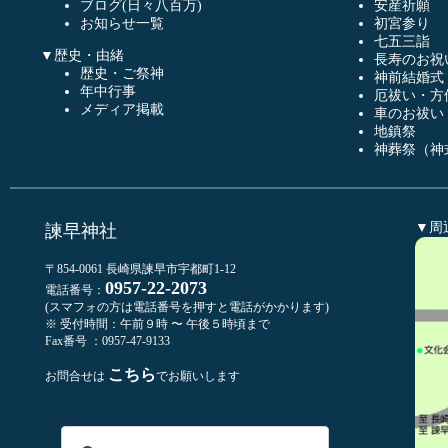
ブログ(日々八百万)
安産祈願
お知らせ一覧
初宮参り
七五三詣
▼歴史・由緒
長寿のお祝
歴史・ご祭神
神前結婚式
年中行事
厄祓い・方
メディア掲載
車のお祓い
地鎮祭
神葬祭（神
▼周
諫早神社
〒854-0061 長崎県諫早市宇都町1-12
0957-22-2073
電話番号：
(スマフォの方は電話番号を押すと電話がかかります)
※ 受付時間：午前９時 〜 午後５時頃まで
Fax番号 ：0957-47-9133
こちら
お問合せは
でお願いします