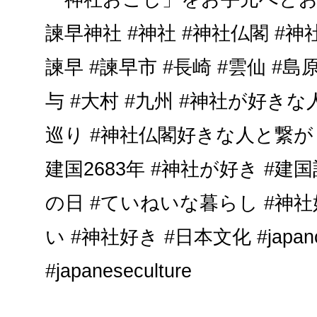
諫早神社 #神社 #神社仏閣 #神
諫早 #諫早市 #長崎 #雲仙 #島原
与 #大村 #九州 #神社が好き
巡り #神社仏閣好きな人と繋がり
建国2683年 #神社が好き #建
の日 #ていねいな暮らし #神
い #神社好き #日本文化 #japancu
#japaneseculture