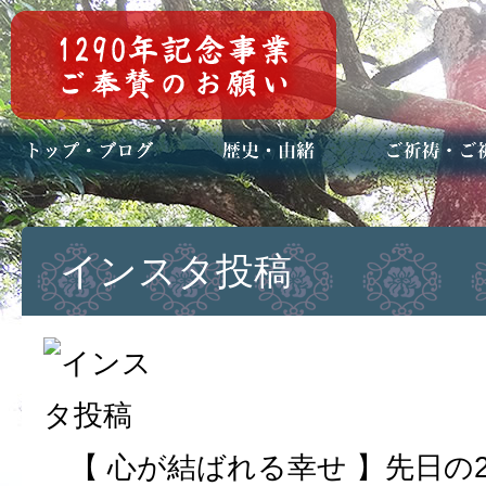
トップページ
ブログ(日々八百万)
お知らせ一覧
歴史・ご祭神
年中行事
メディア掲載
ご祈祷・ご祈
安産祈願
初宮参り
七五三詣
長寿のお祝い
神前結婚式
厄祓い・方位
車のお祓い
地鎮祭
神葬祭（神式
インスタ投稿
【 心が結ばれる幸せ 】先日の2