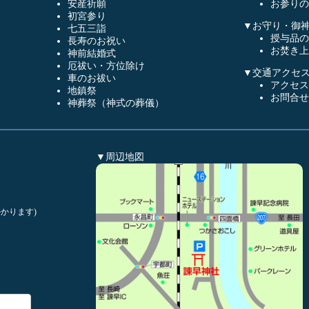
安産祈願
お参りの
初宮参り
▼お守り・御
七五三詣
授与品の
長寿のお祝い
お焚き上
神前結婚式
厄祓い・方位除け
▼交通アクセ
車のお祓い
アクセス
地鎮祭
お問合せ
神葬祭（神式の葬儀）
▼周辺地図
かります)