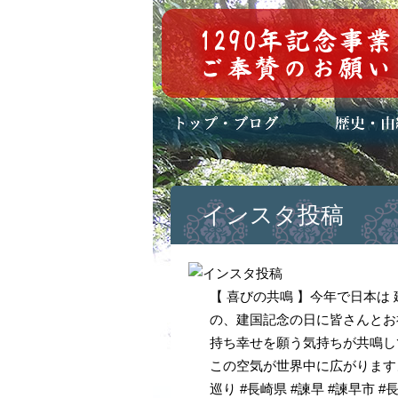
トップページ
ブログ(日々八百万)
お知らせ一覧
歴史・ご祭神
年中行事
メディア掲載
インスタ投稿
【 喜びの共鳴 】今年で日本は
の、建国記念の日に皆さんとお
持ち幸せを願う気持ちが共鳴し
この空気が世界中に広がりますよ
巡り #長崎県 #諫早 #諫早市 #