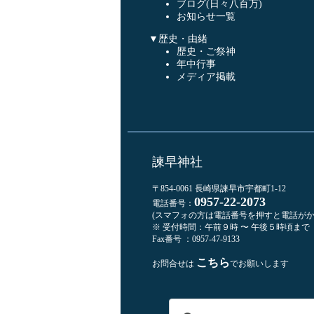
ブログ(日々八百万)
お知らせ一覧
▼歴史・由緒
歴史・ご祭神
年中行事
メディア掲載
諫早神社
〒854-0061 長崎県諫早市宇都町1-12
0957-22-2073
電話番号：
(スマフォの方は電話番号を押すと電話がか
※ 受付時間：午前９時 〜 午後５時頃まで
Fax番号 ：0957-47-9133
こちら
お問合せは
でお願いします