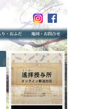
のご案内
上げ（古いお守りのお取り扱い）
スマップ
せ
専用フォーム（事前受付）