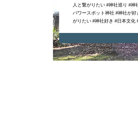
人と繋がりたい #神社巡り #神
パワースポット神社 #神社が好き
がりたい #神社好き #日本文化 #japanc