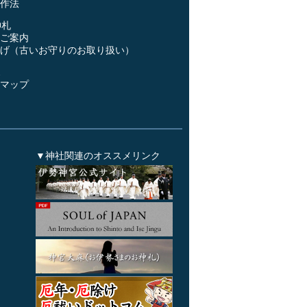
作法
神札
ご案内
げ（古いお守りのお取り扱い）
ス
マップ
▼神社関連のオススメリンク