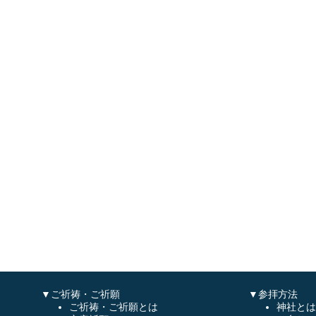
▼ご祈祷・ご祈願
▼参拝方法
ご祈祷・ご祈願とは
神社とは