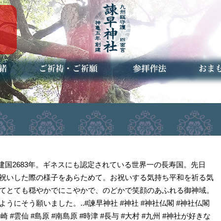
ご祈祷・ご祈願とは
安産祈願
初宮参り
七五三詣
長寿のお祝い
神前結婚式
厄祓い・方位除け
車のお祓い
地鎮祭
神葬祭（神式の葬儀）
神社とは
お参りの作法
授与品
お焚き
アクセ
お問合
予約者
 建国2683年。ギネスにも認定されている世界一の長寿国。先日
祝いした際の様子をあらためて。お祝いする気持ち平和を祈る気
てとても穏やかでにこやかで、のどかで笑顔のあふれる御神域。
うにそう願いました。..#諫早神社 #神社 #神社仏閣 #神社仏閣
長崎 #雲仙 #島原 #南島原 #時津 #長与 #大村 #九州 #神社が好きな