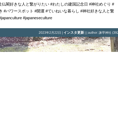
社仏閣好きな人と繋がりたい #わたしの建国記念日 #神社めぐり #
 #パワースポット #開運 #ていねいな暮らし #神社好きな人と繋
ulture #japaneseculture
インスタ更新
2023年2月22日 |
| | author: 諫早神社 (392