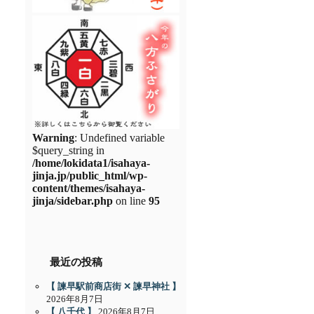
Warning
: Undefined variable
$query_string in
/home/lokidata1/isahaya-
jinja.jp/public_html/wp-
content/themes/isahaya-
jinja/sidebar.php
on line
95
最近の投稿
【 諫早駅前商店街 ✕ 諫早神社 】
2026年8月7日
【 八千代 】
2026年8月7日