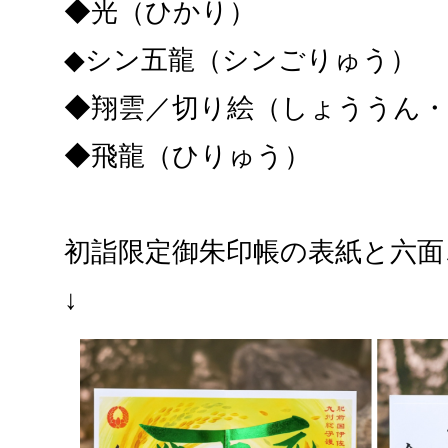
◆光（ひかり）
◆シン五龍（シンごりゅう）
◆翔雲／切り絵（しょううん
◆飛龍（ひりゅう）
初詣限定御朱印帳の表紙と六面
↓