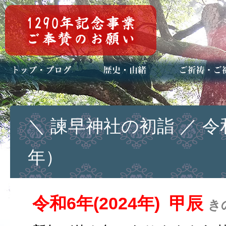
トップページ
ブログ(日々八百万)
お知らせ一覧
歴史・ご祭神
年中行事
メディア掲載
ご祈祷・ご祈
安産祈願
初宮参り
七五三詣
長寿のお祝い
神前結婚式
厄祓い・方位
車のお祓い
地鎮祭
神葬祭（神式
＼ 諫早神社の初詣 ／ 
年）
令和6年(2024年) 甲辰
き