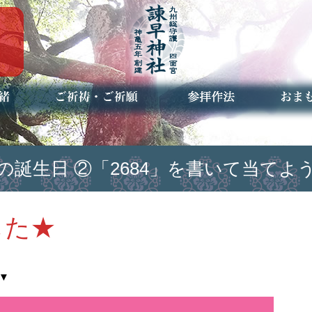
ご祈祷・ご祈願とは
安産祈願
初宮参り
七五三詣
長寿のお祝い
神前結婚式
厄祓い・方位除け
車のお祓い
地鎮祭
神葬祭（神式の葬儀）
神社とは
お参りの作法
授与品
お焚き
アクセ
お問合
予約者
) 日本の誕生日 ②「2684」を書いて当てよ
した★
▼