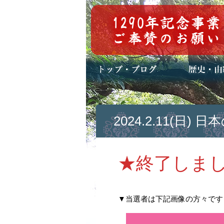
トップページ
ブログ(日々八百万)
お知らせ一覧
歴史・ご祭神
年中行事
メディア掲載
2024.2.11(日
★終了しま
▼当選者は下記画像の方々です