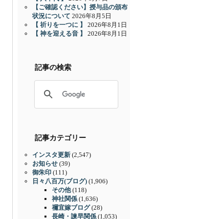
【ご確認ください】授与品の頒布
状況について
2026年8月5日
【 祈りを一つに 】
2026年8月1日
【 神を迎える音 】
2026年8月1日
記事の検索
記事カテゴリー
インスタ更新
(2,547)
お知らせ
(39)
御朱印
(111)
日々八百万(ブログ)
(1,906)
その他
(118)
神社関係
(1,636)
禰宜嫁ブログ
(28)
長崎・諫早関係
(1,053)