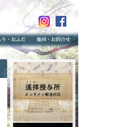
のご案内
上げ（古いお守りのお取り扱い）
スマップ
せ
専用フォーム（事前受付）
う