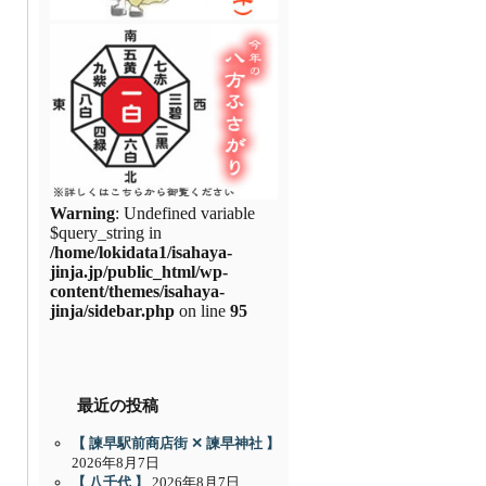
Warning
: Undefined variable
$query_string in
/home/lokidata1/isahaya-
jinja.jp/public_html/wp-
content/themes/isahaya-
jinja/sidebar.php
on line
95
最近の投稿
【 諫早駅前商店街 ✕ 諫早神社 】
2026年8月7日
【 八千代 】
2026年8月7日