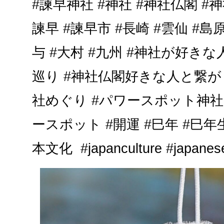
#諫早神社 #神社 #神社仏閣 #
諫早 #諫早市 #長崎 #雲仙 #島原
与 #大村 #九州 #神社が好き
巡り #神社仏閣好きな人と繋がり
社めぐり #パワースポット神社 
ースポット #開運 #巳年 #巳年
本文化 #japanculture #japanese