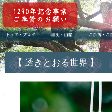
トップページ
ブログ(日々八百万)
お知らせ一覧
歴史・ご祭神
年中行事
メディア掲載
ご祈祷・ご祈
安産祈願
初宮参り
七五三詣
長寿のお祝い
神前結婚式
厄祓い・方位
車のお祓い
地鎮祭
神葬祭（神式
【 透きとおる世界 】