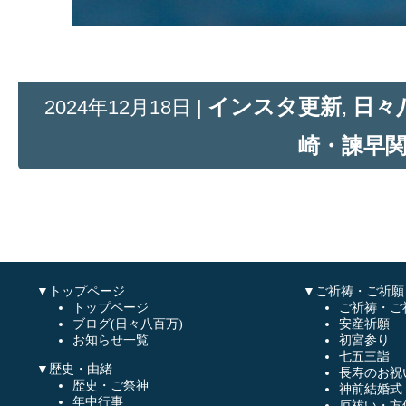
インスタ更新
日々
2024年12月18日 |
,
崎・諫早
▼トップページ
▼ご祈祷・ご祈願
トップページ
ご祈祷・ご
ブログ(日々八百万)
安産祈願
お知らせ一覧
初宮参り
七五三詣
▼歴史・由緒
長寿のお祝
歴史・ご祭神
神前結婚式
年中行事
厄祓い・方