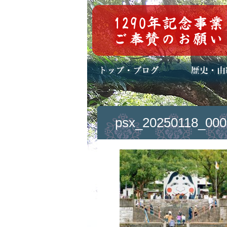
トップページ
ブログ(日々八百万)
お知らせ一覧
歴史・ご祭神
年中行事
メディア掲載
psx_20250118_000