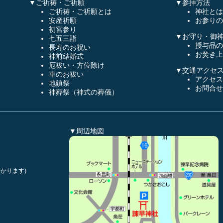
▼ご祈祷・ご祈願
▼参拝方法
ご祈祷・ご祈願とは
神社とは
安産祈願
お参りの
初宮参り
▼お守り・御
七五三詣
授与品の
長寿のお祝い
お焚き上
神前結婚式
厄祓い・方位除け
▼交通アクセ
車のお祓い
アクセス
地鎮祭
お問合せ
神葬祭（神式の葬儀）
▼周辺地図
かります)