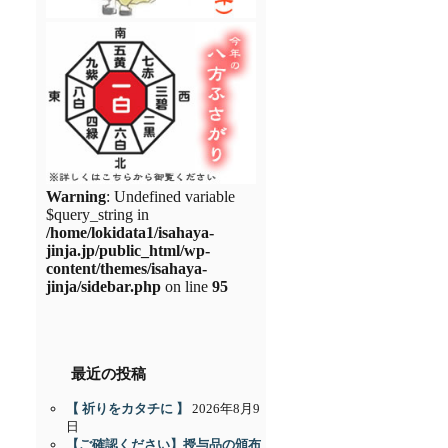
Warning
: Undefined variable
$query_string in
/home/lokidata1/isahaya-
jinja.jp/public_html/wp-
content/themes/isahaya-
jinja/sidebar.php
on line
95
最近の投稿
【 祈りをカタチに 】
2026年8月9
日
【ご確認ください】授与品の頒布