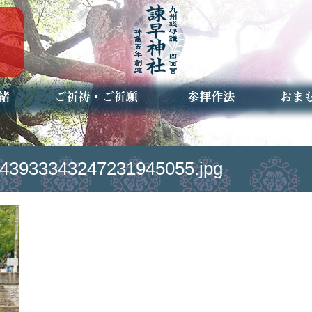
ご祈祷・ご祈願とは
安産祈願
初宮参り
七五三詣
長寿のお祝い
神前結婚式
厄祓い・方位除け
車のお祓い
地鎮祭
神葬祭（神式の葬儀）
神社とは
お参りの作法
授与品
お焚き
アクセ
お問合
予約者
43933343247231945055.jpg