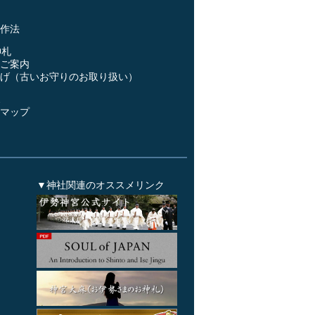
事
作法
神札
ご案内
げ（古いお守りのお取り扱い）
ス
マップ
▼神社関連のオススメリンク