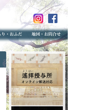
のご案内
上げ（古いお守りのお取り扱い）
スマップ
せ
専用フォーム（事前受付）