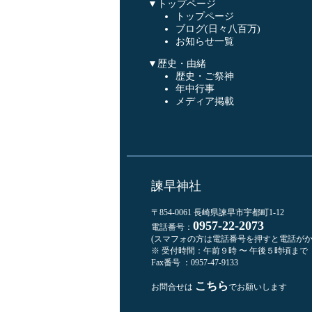
▼トップページ
トップページ
ブログ(日々八百万)
お知らせ一覧
▼歴史・由緒
歴史・ご祭神
年中行事
メディア掲載
諫早神社
〒854-0061 長崎県諫早市宇都町1-12
0957-22-2073
電話番号：
(スマフォの方は電話番号を押すと電話がか
※ 受付時間：午前９時 〜 午後５時頃まで
Fax番号 ：0957-47-9133
こちら
お問合せは
でお願いします