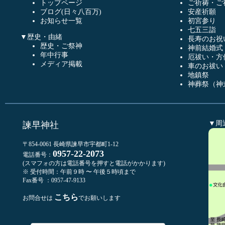
トップページ
ご祈祷・ご
ブログ(日々八百万)
安産祈願
お知らせ一覧
初宮参り
七五三詣
▼歴史・由緒
長寿のお祝
歴史・ご祭神
神前結婚式
年中行事
厄祓い・方
メディア掲載
車のお祓い
地鎮祭
神葬祭（神
▼周
諫早神社
〒854-0061 長崎県諫早市宇都町1-12
0957-22-2073
電話番号：
(スマフォの方は電話番号を押すと電話がかかります)
※ 受付時間：午前９時 〜 午後５時頃まで
Fax番号 ：0957-47-9133
こちら
お問合せは
でお願いします