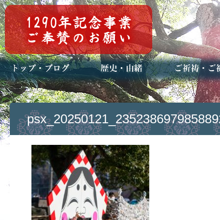
トップページ
ブログ(日々八百万)
お知らせ一覧
歴史・ご祭神
年中行事
メディア掲載
ご祈祷・ご祈
安産祈願
初宮参り
七五三詣
長寿のお祝い
神前結婚式
厄祓い・方位
車のお祓い
地鎮祭
神葬祭（神式
psx_20250121_235238697985889