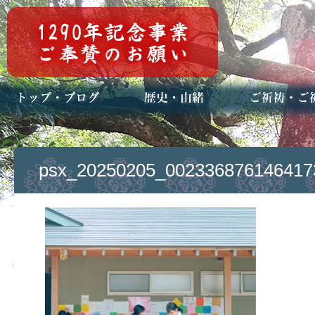
トップページ
ブログ(日々八百万)
お知らせ一覧
歴史・ご祭神
年中行事
メディア掲載
ご祈祷・ご祈
安産祈願
初宮参り
七五三詣
長寿のお祝い
神前結婚式
厄祓い・方位
車のお祓い
地鎮祭
神葬祭（神式
psx_20250205_002336876146417