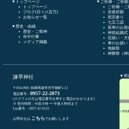
▼トップページ
▼ご祈祷・ご祈願
トップページ
ご祈祷・ご
ブログ(日々八百万)
安産祈願
お知らせ一覧
初宮参り
七五三詣
▼歴史・由緒
長寿のお祝
歴史・ご祭神
神前結婚式
年中行事
厄祓い・方
メディア掲載
車のお祓い
地鎮祭
神葬祭（神
▼周
諫早神社
〒854-0061 長崎県諫早市宇都町1-12
0957-22-2073
電話番号：
(スマフォの方は電話番号を押すと電話がかかります)
※ 受付時間：午前９時 〜 午後５時頃まで
Fax番号 ：0957-47-9133
こちら
お問合せは
でお願いします