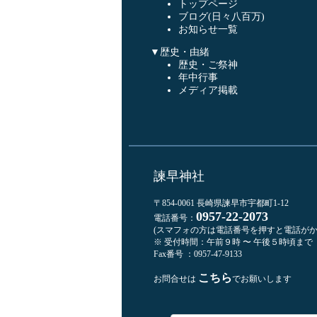
トップページ
ブログ(日々八百万)
お知らせ一覧
▼歴史・由緒
歴史・ご祭神
年中行事
メディア掲載
諫早神社
〒854-0061 長崎県諫早市宇都町1-12
0957-22-2073
電話番号：
(スマフォの方は電話番号を押すと電話がか
※ 受付時間：午前９時 〜 午後５時頃まで
Fax番号 ：0957-47-9133
こちら
お問合せは
でお願いします