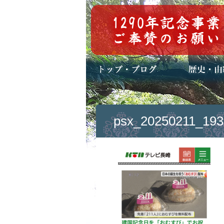
トップページ
ブログ(日々八百万)
お知らせ一覧
歴史・ご祭神
年中行事
メディア掲載
psx_20250211_193