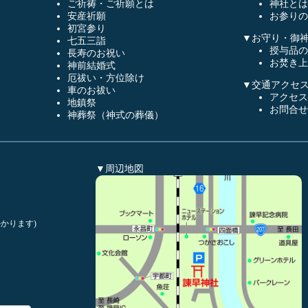
ご祈祷・ご祈願とは
神社とは
安産祈願
お参りの
初宮参り
▼お守り・御
七五三詣
授与品の
長寿のお祝い
お焚き上
神前結婚式
厄祓い・方位除け
▼交通アクセ
車のお祓い
アクセス
地鎮祭
お問合せ
神葬祭（神式の葬儀）
▼周辺地図
かります)