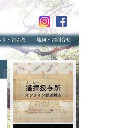
のご案内
上げ（古いお守りのお取り扱い）
スマップ
せ
専用フォーム（事前受付）