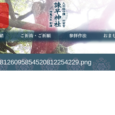
ご祈祷・ご祈願とは
安産祈願
初宮参り
七五三詣
長寿のお祝い
神前結婚式
厄祓い・方位除け
車のお祓い
地鎮祭
神葬祭（神式の葬儀）
神社とは
お参りの作法
授与品
お焚き
アクセ
お問合
予約者
8126095854520812254229.png