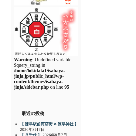
Warning
: Undefined variable
$query_string in
/home/lokidata1/isahaya-
jinja.jp/public_html/wp-
content/themes/isahaya-
jinja/sidebar.php
on line
95
最近の投稿
【 諫早駅前商店街 ✕ 諫早神社 】
2026年8月7日
【 八千代 】
2026年8月7日