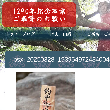
トップページ
ブログ(日々八百万)
お知らせ一覧
歴史・ご祭神
年中行事
メディア掲載
ご祈祷・ご祈
安産祈願
初宮参り
七五三詣
長寿のお祝い
神前結婚式
厄祓い・方位
車のお祓い
地鎮祭
神葬祭（神式
psx_20250328_193954972434004