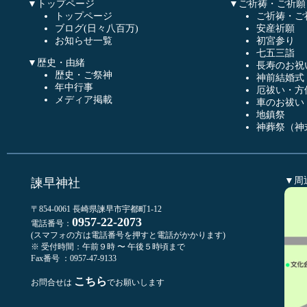
▼トップページ
▼ご祈祷・ご祈願
トップページ
ご祈祷・ご
ブログ(日々八百万)
安産祈願
お知らせ一覧
初宮参り
七五三詣
▼歴史・由緒
長寿のお祝
歴史・ご祭神
神前結婚式
年中行事
厄祓い・方
メディア掲載
車のお祓い
地鎮祭
神葬祭（神
▼周
諫早神社
〒854-0061 長崎県諫早市宇都町1-12
0957-22-2073
電話番号：
(スマフォの方は電話番号を押すと電話がかかります)
※ 受付時間：午前９時 〜 午後５時頃まで
Fax番号 ：0957-47-9133
こちら
お問合せは
でお願いします