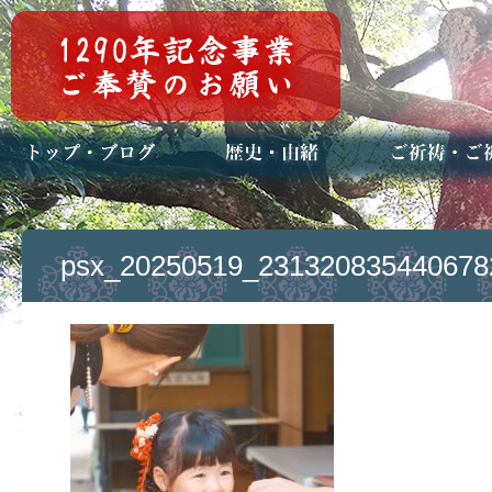
トップページ
ブログ(日々八百万)
お知らせ一覧
歴史・ご祭神
年中行事
メディア掲載
ご祈祷・ご祈
安産祈願
初宮参り
七五三詣
長寿のお祝い
神前結婚式
厄祓い・方位
車のお祓い
地鎮祭
神葬祭（神式
psx_20250519_231320835440678