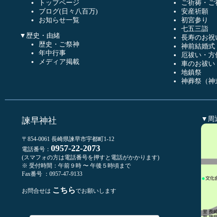
トップページ
ご祈祷・ご
ブログ(日々八百万)
安産祈願
お知らせ一覧
初宮参り
七五三詣
▼歴史・由緒
長寿のお祝
歴史・ご祭神
神前結婚式
年中行事
厄祓い・方
メディア掲載
車のお祓い
地鎮祭
神葬祭（神
▼周
諫早神社
〒854-0061 長崎県諫早市宇都町1-12
0957-22-2073
電話番号：
(スマフォの方は電話番号を押すと電話がかかります)
※ 受付時間：午前９時 〜 午後５時頃まで
Fax番号 ：0957-47-9133
こちら
お問合せは
でお願いします