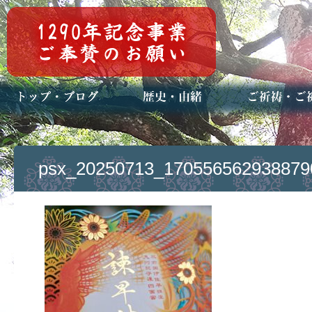
トップページ
ブログ(日々八百万)
お知らせ一覧
歴史・ご祭神
年中行事
メディア掲載
ご祈祷・ご祈
安産祈願
初宮参り
七五三詣
長寿のお祝い
神前結婚式
厄祓い・方位
車のお祓い
地鎮祭
神葬祭（神式
psx_20250713_170556562938879