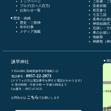
トップページ
ご祈祷・ご
ブログ(日々八百万)
安産祈願
お知らせ一覧
初宮参り
七五三詣
▼歴史・由緒
長寿のお祝
歴史・ご祭神
神前結婚式
年中行事
厄祓い・方
メディア掲載
車のお祓い
地鎮祭
神葬祭（神
▼周
諫早神社
〒854-0061 長崎県諫早市宇都町1-12
0957-22-2073
電話番号：
(スマフォの方は電話番号を押すと電話がかかります)
※ 受付時間：午前９時 〜 午後５時頃まで
Fax番号 ：0957-47-9133
こちら
お問合せは
でお願いします