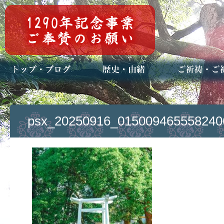
トップページ
ブログ(日々八百万)
お知らせ一覧
歴史・ご祭神
年中行事
メディア掲載
ご祈祷・ご祈
安産祈願
初宮参り
七五三詣
長寿のお祝い
神前結婚式
厄祓い・方位
車のお祓い
地鎮祭
神葬祭（神式
psx_20250916_015009465558240