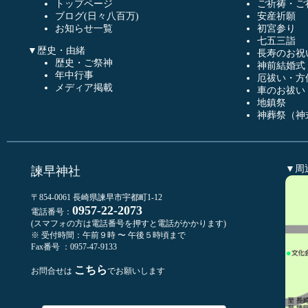
トップページ
ご祈祷・ご
ブログ(日々八百万)
安産祈願
お知らせ一覧
初宮参り
七五三詣
▼歴史・由緒
長寿のお祝
歴史・ご祭神
神前結婚式
年中行事
厄祓い・方
メディア掲載
車のお祓い
地鎮祭
神葬祭（神
▼周
諫早神社
〒854-0061 長崎県諫早市宇都町1-12
0957-22-2073
電話番号：
(スマフォの方は電話番号を押すと電話がかかります)
※ 受付時間：午前９時 〜 午後５時頃まで
Fax番号 ：0957-47-9133
こちら
お問合せは
でお願いします