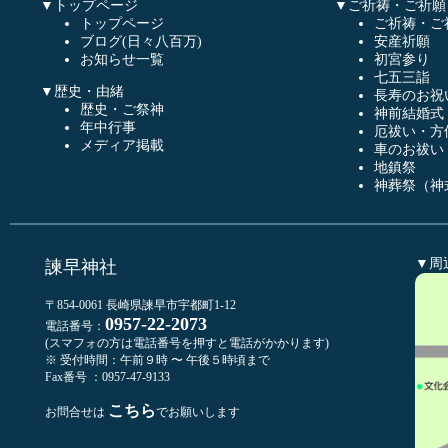
▼トップページ
▼ご祈祷・ご祈願
トップページ
ご祈祷・ご
ブログ(日々八百万)
安産祈願
お知らせ一覧
初宮参り
七五三詣
▼歴史・由緒
長寿のお祝
歴史・ご祭神
神前結婚式
年中行事
厄祓い・方
メディア掲載
車のお祓い
地鎮祭
神葬祭（神
▼周
諫早神社
〒854-0061 長崎県諫早市宇都町1-12
0957-22-2073
電話番号：
(スマフォの方は電話番号を押すと電話がかかります)
※ 受付時間：午前９時 〜 午後５時頃まで
Fax番号 ：0957-47-9133
こちら
お問合せは
でお願いします