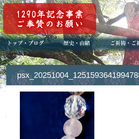
トップページ
ブログ(日々八百万)
お知らせ一覧
歴史・ご祭神
年中行事
メディア掲載
ご祈祷・ご祈
安産祈願
初宮参り
七五三詣
長寿のお祝い
神前結婚式
厄祓い・方位
車のお祓い
地鎮祭
神葬祭（神式
psx_20251004_125159364199478