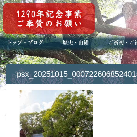
トップページ
ブログ(日々八百万)
お知らせ一覧
歴史・ご祭神
年中行事
メディア掲載
ご祈祷・ご祈
安産祈願
初宮参り
七五三詣
長寿のお祝い
神前結婚式
厄祓い・方位
車のお祓い
地鎮祭
神葬祭（神式
psx_20251015_000722606852401