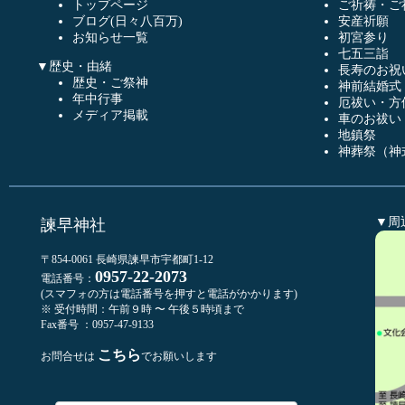
トップページ
ご祈祷・ご
ブログ(日々八百万)
安産祈願
お知らせ一覧
初宮参り
七五三詣
▼歴史・由緒
長寿のお祝
歴史・ご祭神
神前結婚式
年中行事
厄祓い・方
メディア掲載
車のお祓い
地鎮祭
神葬祭（神
▼周
諫早神社
〒854-0061 長崎県諫早市宇都町1-12
0957-22-2073
電話番号：
(スマフォの方は電話番号を押すと電話がかかります)
※ 受付時間：午前９時 〜 午後５時頃まで
Fax番号 ：0957-47-9133
こちら
お問合せは
でお願いします