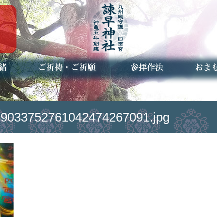
ご祈祷・ご祈願とは
安産祈願
初宮参り
七五三詣
長寿のお祝い
神前結婚式
厄祓い・方位除け
車のお祓い
地鎮祭
神葬祭（神式の葬儀）
神社とは
お参りの作法
授与品
お焚き
アクセ
お問合
予約者
9033752761042474267091.jpg