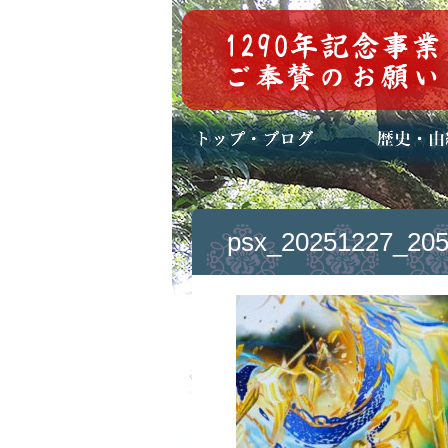
トップページ
ブログ(日々八百万)
お知らせ一覧
歴史・ご祭神
年中行事
メディア掲載
psx_20251227_205