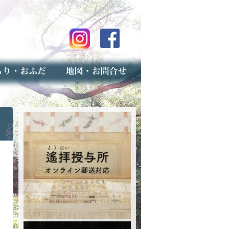
のご案内
上げ（古いお守りのお取り扱い）
スマップ
せ
専用フォーム（事前受付）