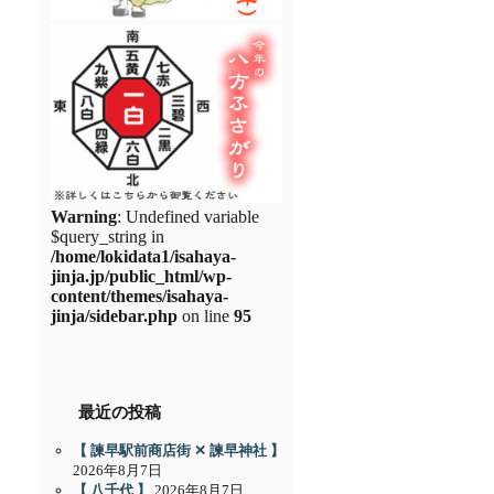
Warning
: Undefined variable
$query_string in
/home/lokidata1/isahaya-
jinja.jp/public_html/wp-
content/themes/isahaya-
jinja/sidebar.php
on line
95
最近の投稿
【 諫早駅前商店街 ✕ 諫早神社 】
2026年8月7日
【 八千代 】
2026年8月7日