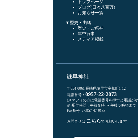
トップページ
ブログ(日々八百万)
お知らせ一覧
▼歴史・由緒
歴史・ご祭神
年中行事
メディア掲載
諫早神社
〒854-0061 長崎県諫早市宇都町1-12
0957-22-2073
電話番号：
(スマフォの方は電話番号を押すと電話がか
※ 受付時間：午前９時 〜 午後５時頃まで
Fax番号 ：0957-47-9133
こちら
お問合せは
でお願いします