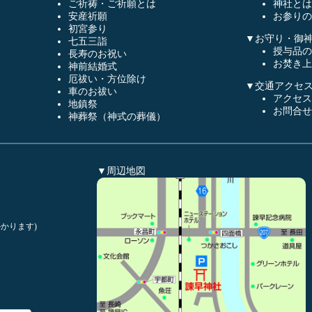
ご祈祷・ご祈願とは
神社とは
安産祈願
お参りの
初宮参り
▼お守り・御
七五三詣
授与品の
長寿のお祝い
お焚き上
神前結婚式
厄祓い・方位除け
▼交通アクセ
車のお祓い
アクセス
地鎮祭
お問合せ
神葬祭（神式の葬儀）
▼周辺地図
かります)