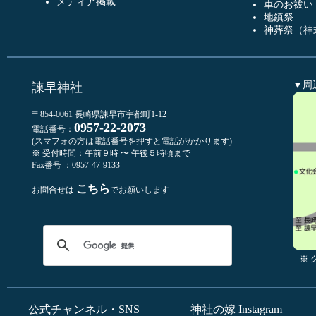
メディア掲載
車のお祓い
地鎮祭
神葬祭（神
▼周
諫早神社
〒854-0061 長崎県諫早市宇都町1-12
0957-22-2073
電話番号：
(スマフォの方は電話番号を押すと電話がかかります)
※ 受付時間：午前９時 〜 午後５時頃まで
Fax番号 ：0957-47-9133
こちら
お問合せは
でお願いします
※
公式チャンネル・SNS
神社の嫁 Instagram