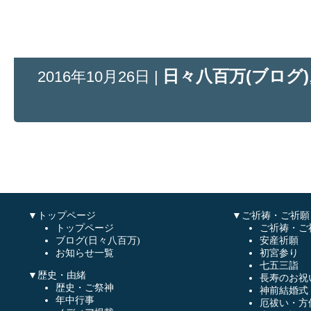
日々八百万(ブログ)
2016年10月26日 |
▼トップページ
▼ご祈祷・ご祈願
トップページ
ご祈祷・ご
ブログ(日々八百万)
安産祈願
お知らせ一覧
初宮参り
七五三詣
▼歴史・由緒
長寿のお祝
歴史・ご祭神
神前結婚式
年中行事
厄祓い・方