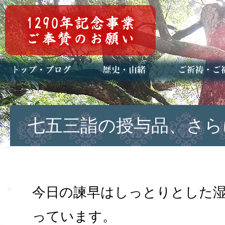
トップページ
ブログ(日々八百万)
お知らせ一覧
歴史・ご祭神
年中行事
メディア掲載
ご祈祷・ご祈
安産祈願
初宮参り
七五三詣
長寿のお祝い
神前結婚式
厄祓い・方位
車のお祓い
地鎮祭
神葬祭（神式
七五三詣の授与品、さら
今日の諫早はしっとりとした
っています。