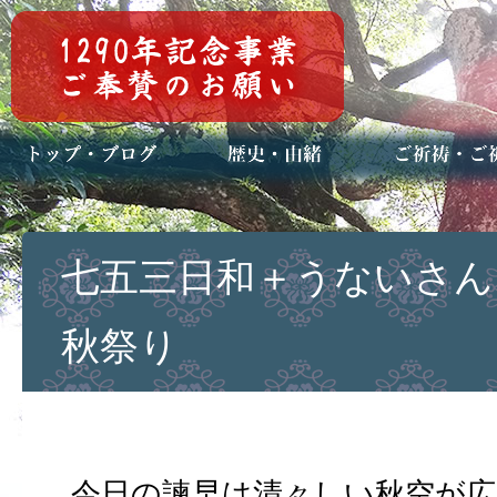
トップページ
ブログ(日々八百万)
お知らせ一覧
歴史・ご祭神
年中行事
メディア掲載
ご祈祷・ご祈
安産祈願
初宮参り
七五三詣
長寿のお祝い
神前結婚式
厄祓い・方位
車のお祓い
地鎮祭
神葬祭（神式
七五三日和＋うないさん
秋祭り
今日の諫早は清々しい秋空が