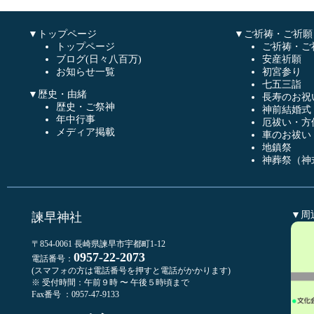
▼トップページ
▼ご祈祷・ご祈願
トップページ
ご祈祷・ご
ブログ(日々八百万)
安産祈願
お知らせ一覧
初宮参り
七五三詣
▼歴史・由緒
長寿のお祝
歴史・ご祭神
神前結婚式
年中行事
厄祓い・方
メディア掲載
車のお祓い
地鎮祭
神葬祭（神
▼周
諫早神社
〒854-0061 長崎県諫早市宇都町1-12
0957-22-2073
電話番号：
(スマフォの方は電話番号を押すと電話がかかります)
※ 受付時間：午前９時 〜 午後５時頃まで
Fax番号 ：0957-47-9133