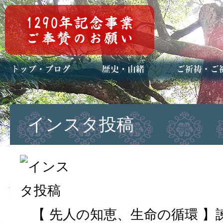
トップページ
ブログ(日々八百万)
お知らせ一覧
歴史・ご祭神
年中行事
メディア掲載
ご祈祷・ご祈
安産祈願
初宮参り
七五三詣
長寿のお祝い
神前結婚式
厄祓い・方位
車のお祓い
地鎮祭
神葬祭（神式
インスタ投稿
【 先人の知恵、生命の循環 】