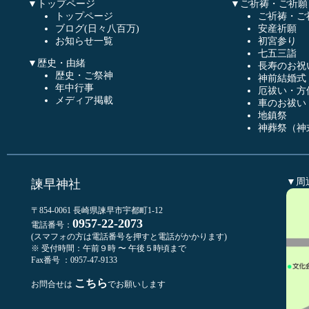
▼トップページ
▼ご祈祷・ご祈願
トップページ
ご祈祷・ご
ブログ(日々八百万)
安産祈願
お知らせ一覧
初宮参り
七五三詣
▼歴史・由緒
長寿のお祝
歴史・ご祭神
神前結婚式
年中行事
厄祓い・方
メディア掲載
車のお祓い
地鎮祭
神葬祭（神
▼周
諫早神社
〒854-0061 長崎県諫早市宇都町1-12
0957-22-2073
電話番号：
(スマフォの方は電話番号を押すと電話がかかります)
※ 受付時間：午前９時 〜 午後５時頃まで
Fax番号 ：0957-47-9133
こちら
お問合せは
でお願いします