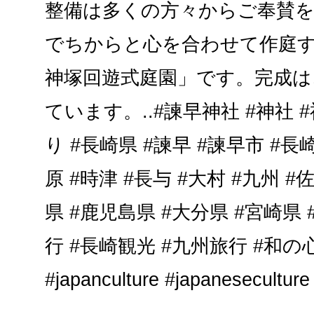
整備は多くの方々からご奉賛
でちからと心を合わせて作庭
神塚回遊式庭園」です。完成は
ています。..#諫早神社 #神社 
り #長崎県 #諫早 #諫早市 #長崎
原 #時津 #長与 #大村 #九州 #
県 #鹿児島県 #大分県 #宮崎県 
行 #長崎観光 #九州旅行 #和の
#japanculture #japaneseculture