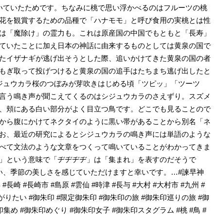
いていたためです。ちなみに桃で思い浮かべるのはフルーツの桃
花を観賞するための品種で「ハナモモ」と呼び食用の実桃とは性
は「魔除け」の霊力も。これは原産国の中国でもともと「長寿」
ていたことに加え日本の神話に由来するものとしては黄泉の国で
たイザナギが逃げ出そうとした際、追いかけてきた黄泉の国の者
もぎ取って投げつけると黄泉の国の追手はたちまち逃げ出したと
シジュウカラ桜のつぼみが芽吹きはじめる頃「ツピッ」「ツーツ
言う鳴き声が聞こえてくるのはシジュウカラのさえずり。スズメ
、頬にある白い部分がよく目立つ鳥です。どこでも見ることので
から腹にかけてネクタイのように黒い帯があることから別名「ネ
お、最近の研究によるとシジュウカラの鳴き声には単語のような
べて文法のような文章をつくって鳴いていることがわかってきま
」という意味で「ヂヂヂヂ」は「集まれ」を表すのだそうで
ろい、季節の美しさを感じていただけますと幸いです。…#諫早神
 #長崎 #長崎市 #島原 #雲仙 #時津 #長与 #大村 #大村市 #九州 #
りたい #御朱印 #限定御朱印 #御朱印の旅 #御朱印巡りの旅 #御
集め #御朱印めぐり #御朱印女子 #御朱印スタグラム #桃 #鳥 #