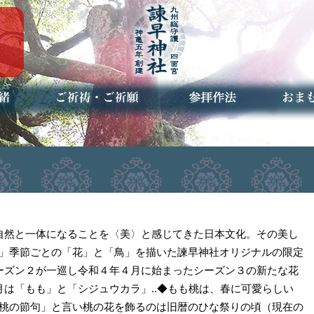
ご祈祷・ご祈願とは
安産祈願
初宮参り
七五三詣
長寿のお祝い
神前結婚式
厄祓い・方位除け
車のお祓い
地鎮祭
神葬祭（神式の葬儀）
神社とは
お参りの作法
授与品
お焚き
アクセ
お問合
予約者
n3 】自然と一体になることを〈美〉と感じてきた日本文化。その美し
」季節ごとの「花」と「鳥」を描いた諫早神社オリジナルの限定
シーズン２が一巡し令和４年４月に始まったシーズン３の新たな花
月は「もも」と「シジュウカラ」..◆もも桃は、春に可愛らしい
桃の節句」と言い桃の花を飾るのは旧暦のひな祭りの頃（現在の