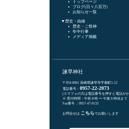
トップページ
ブログ(日々八百万)
お知らせ一覧
▼歴史・由緒
歴史・ご祭神
年中行事
メディア掲載
諫早神社
〒854-0061 長崎県諫早市宇都町1-12
0957-22-2073
電話番号：
(スマフォの方は電話番号を押すと電話がか
※ 受付時間：午前９時 〜 午後５時頃まで
Fax番号 ：0957-47-9133
こちら
お問合せは
でお願いします