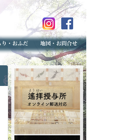
のご案内
上げ（古いお守りのお取り扱い）
スマップ
せ
専用フォーム（事前受付）