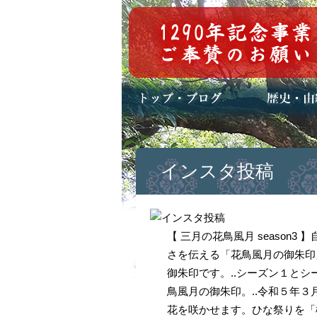
トップページ
ブログ(日々八百万)
お知らせ一覧
歴史・ご祭神
年中行事
メディア掲載
インスタ投稿
【 三月の花鳥風月 seaso
さを伝える「花鳥風月の御朱印
御朱印です。..シーズン１と
鳥風月の御朱印。..令和５年３
花を咲かせます。ひな祭りを「