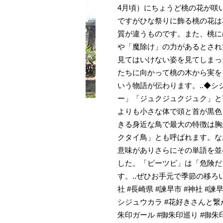
4月頃）にちょうど桃の花が咲
ですがひな祭りに飾る桃の花は
質が違うものです。また、桃に
や「魔除け」の力があるとされ
見てはいけない姿を見てしまっ
たちに向かって桃の木から実を
いう物語が伝わります。..◆
ー」「ジュクジュクジュク」と
よりも小さな体で頭と首が黒色
きる身近な鳥で最大の特徴は胸
クタイ鳥」とも呼ばれます。な
意味がありさらにその単語を並
した。「ピーツピ」は「危険だ
す。..ぜひお手元で季節の移
社 #長崎県 #諫早市 #神社 #諫早
シジュウカラ #花好きさんと繋が
朱印ガール #御朱印巡り #御朱印