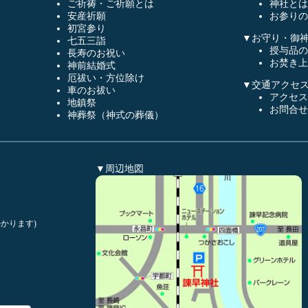
ご祈祷・ご祈願とは
神社とは
安産祈願
お参りの
初宮参り
▼お守り・御
七五三詣
授与品の
長寿のお祝い
お焚き上
神前結婚式
厄祓い・方位除け
▼交通アクセ
車のお祓い
アクセス
地鎮祭
お問合せ
神葬祭（神式の葬儀）
▼周辺地図
かります)