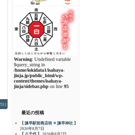
Warning
: Undefined variable
$query_string in
/home/lokidata1/isahaya-
jinja.jp/public_html/wp-
content/themes/isahaya-
jinja/sidebar.php
on line
95
1) |
最近の投稿
【 諫早駅前商店街 ✕ 諫早神社 】
2026年8月7日
【 八千代 】
2026年8月7日