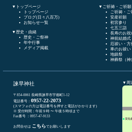
▼トップページ
▼ご祈祷・ご祈願
トップページ
ご祈祷・ご
ブログ(日々八百万)
安産祈願
お知らせ一覧
初宮参り
七五三詣
▼歴史・由緒
長寿のお祝
歴史・ご祭神
神前結婚式
年中行事
厄祓い・方
メディア掲載
車のお祓い
地鎮祭
神葬祭（神
▼周
諫早神社
〒854-0061 長崎県諫早市宇都町1-12
0957-22-2073
電話番号：
(スマフォの方は電話番号を押すと電話がかかります)
※ 受付時間：午前９時 〜 午後５時頃まで
Fax番号 ：0957-47-9133
こちら
お問合せは
でお願いします