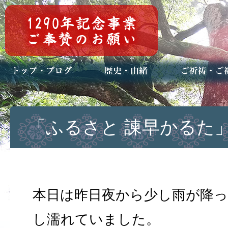
トップページ
ブログ(日々八百万)
お知らせ一覧
歴史・ご祭神
年中行事
メディア掲載
ご祈祷・ご祈
安産祈願
初宮参り
七五三詣
長寿のお祝い
神前結婚式
厄祓い・方位
車のお祓い
地鎮祭
神葬祭（神式
「ふるさと 諫早かるた
本日は昨日夜から少し雨が降
し濡れていました。