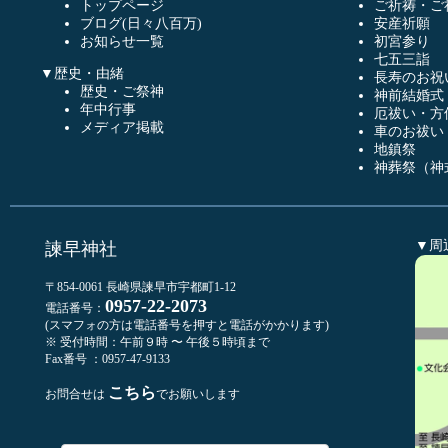
トップページ
ご祈祷・ご
ブログ(日々八百万)
安産祈願
お知らせ一覧
初宮参り
七五三詣
▼歴史・由緒
長寿のお祝
歴史・ご祭神
神前結婚式
年中行事
厄祓い・方
メディア掲載
車のお祓い
地鎮祭
神葬祭（神
▼周
諫早神社
〒854-0061 長崎県諫早市宇都町1-12
0957-22-2073
電話番号：
(スマフォの方は電話番号を押すと電話がかかります)
※ 受付時間：午前９時 〜 午後５時頃まで
Fax番号 ：0957-47-9133
こちら
お問合せは
でお願いします