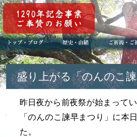
トップページ
ブログ(日々八百万)
お知らせ一覧
歴史・ご祭神
年中行事
メディア掲載
ご祈祷・ご祈
安産祈願
初宮参り
七五三詣
長寿のお祝い
神前結婚式
厄祓い・方位
車のお祓い
地鎮祭
神葬祭（神式
盛り上がる「のんのこ諫早
昨日夜から前夜祭が始まって
「のんのこ諫早まつり」に本
た。