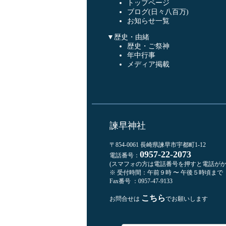
トップページ
ブログ(日々八百万)
お知らせ一覧
▼歴史・由緒
歴史・ご祭神
年中行事
メディア掲載
諫早神社
〒854-0061 長崎県諫早市宇都町1-12
0957-22-2073
電話番号：
(スマフォの方は電話番号を押すと電話がか
※ 受付時間：午前９時 〜 午後５時頃まで
Fax番号 ：0957-47-9133
こちら
お問合せは
でお願いします