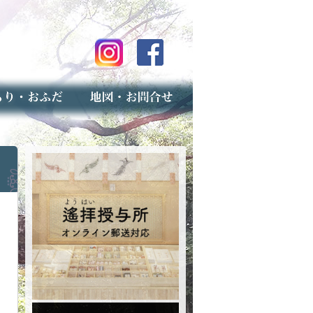
のご案内
上げ（古いお守りのお取り扱い）
スマップ
せ
専用フォーム（事前受付）