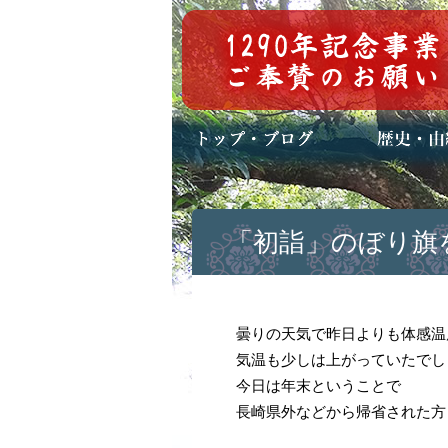
トップページ
ブログ(日々八百万)
お知らせ一覧
歴史・ご祭神
年中行事
メディア掲載
「初詣」のぼり旗
曇りの天気で昨日よりも体感温
気温も少しは上がっていたでし
今日は年末ということで
長崎県外などから帰省された方