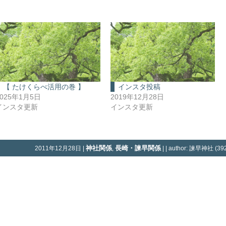
【 たけくらべ活用の巻 】
インスタ投稿
2025年1月5日
2019年12月28日
インスタ更新
インスタ更新
神社関係
長崎・諫早関係
2011年12月28日 |
,
| | author: 諫早神社 (392