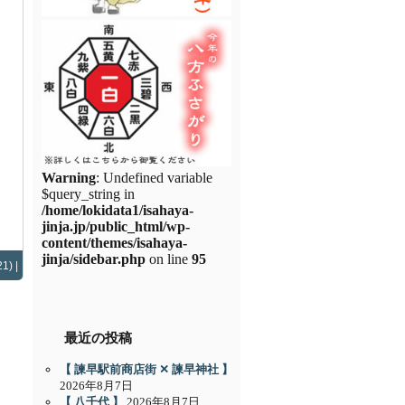
Warning
: Undefined variable
$query_string in
/home/lokidata1/isahaya-
jinja.jp/public_html/wp-
content/themes/isahaya-
jinja/sidebar.php
on line
95
1) |
最近の投稿
【 諫早駅前商店街 ✕ 諫早神社 】
2026年8月7日
【 八千代 】
2026年8月7日