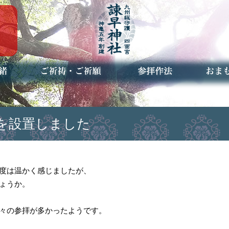
ご祈祷・ご祈願とは
安産祈願
初宮参り
七五三詣
長寿のお祝い
神前結婚式
厄祓い・方位除け
車のお祓い
地鎮祭
神葬祭（神式の葬儀）
神社とは
お参りの作法
授与品
お焚き
アクセ
お問合
予約者
を設置しました
度は温かく感じましたが、
ょうか。
々の参拝が多かったようです。