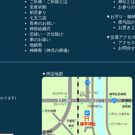
ご祈祷・ご祈願とは
神社とは
安産祈願
お参りの
初宮参り
▼お守り・御
七五三詣
授与品の
長寿のお祝い
お焚き上
神前結婚式
厄祓い・方位除け
▼交通アクセ
車のお祓い
アクセス
地鎮祭
お問合せ
神葬祭（神式の葬儀）
▼周辺地図
かります)