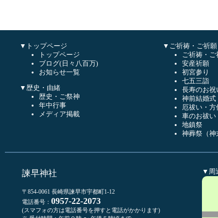
▼トップページ
▼ご祈祷・ご祈願
トップページ
ご祈祷・ご
ブログ(日々八百万)
安産祈願
お知らせ一覧
初宮参り
七五三詣
▼歴史・由緒
長寿のお祝
歴史・ご祭神
神前結婚式
年中行事
厄祓い・方
メディア掲載
車のお祓い
地鎮祭
神葬祭（神
▼周
諫早神社
〒854-0061 長崎県諫早市宇都町1-12
0957-22-2073
電話番号：
(スマフォの方は電話番号を押すと電話がかかります)