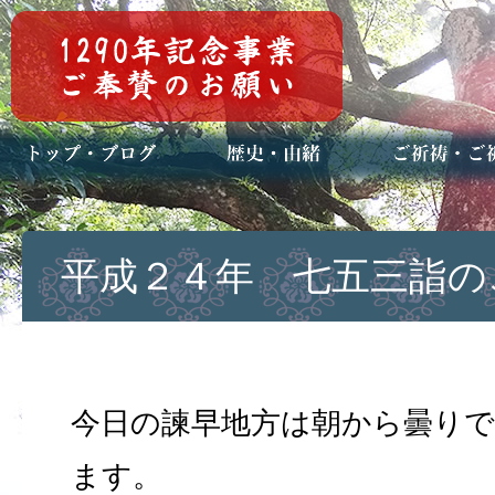
トップページ
ブログ(日々八百万)
お知らせ一覧
歴史・ご祭神
年中行事
メディア掲載
ご祈祷・ご祈
安産祈願
初宮参り
七五三詣
長寿のお祝い
神前結婚式
厄祓い・方位
車のお祓い
地鎮祭
神葬祭（神式
平成２４年 七五三詣の
今日の諫早地方は朝から曇り
ます。