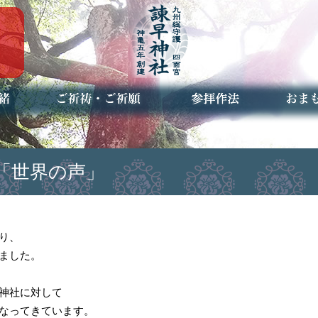
ご祈祷・ご祈願とは
安産祈願
初宮参り
七五三詣
長寿のお祝い
神前結婚式
厄祓い・方位除け
車のお祓い
地鎮祭
神葬祭（神式の葬儀）
神社とは
お参りの作法
授与品
お焚き
アクセ
お問合
予約者
「世界の声」
り、
ました。
神社に対して
なってきています。