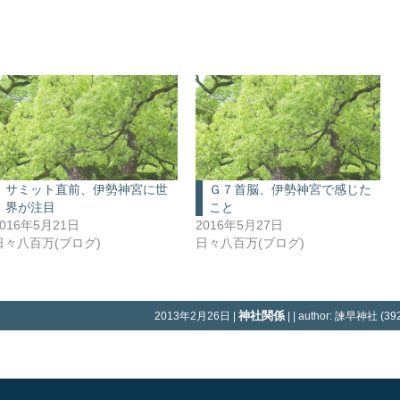
サミット直前、伊勢神宮に世
Ｇ７首脳、伊勢神宮で感じた
界が注目
こと
2016年5月21日
2016年5月27日
日々八百万(ブログ)
日々八百万(ブログ)
神社関係
2013年2月26日 |
| | author: 諫早神社 (392