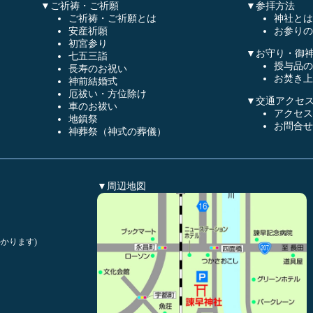
▼ご祈祷・ご祈願
▼参拝方法
ご祈祷・ご祈願とは
神社とは
安産祈願
お参りの
初宮参り
▼お守り・御
七五三詣
授与品の
長寿のお祝い
お焚き上
神前結婚式
厄祓い・方位除け
▼交通アクセ
車のお祓い
アクセス
地鎮祭
お問合せ
神葬祭（神式の葬儀）
▼周辺地図
かります)