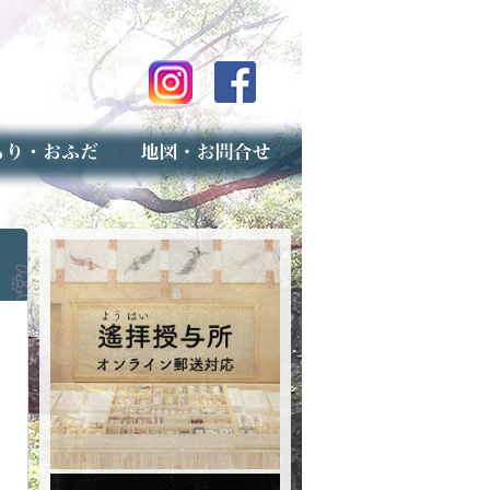
のご案内
上げ（古いお守りのお取り扱い）
スマップ
せ
専用フォーム（事前受付）