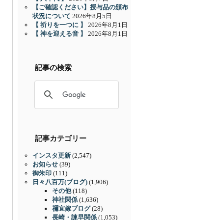
【ご確認ください】授与品の頒布
状況について
2026年8月5日
【 祈りを一つに 】
2026年8月1日
【 神を迎える音 】
2026年8月1日
記事の検索
記事カテゴリー
インスタ更新
(2,547)
お知らせ
(39)
御朱印
(111)
日々八百万(ブログ)
(1,906)
その他
(118)
神社関係
(1,636)
禰宜嫁ブログ
(28)
長崎・諫早関係
(1,053)