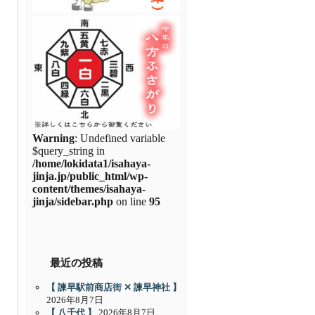
Warning
: Undefined variable
$query_string in
/home/lokidata1/isahaya-
jinja.jp/public_html/wp-
content/themes/isahaya-
jinja/sidebar.php
on line
95
最近の投稿
【 諫早駅前商店街 ✕ 諫早神社 】
2026年8月7日
【 八千代 】
2026年8月7日