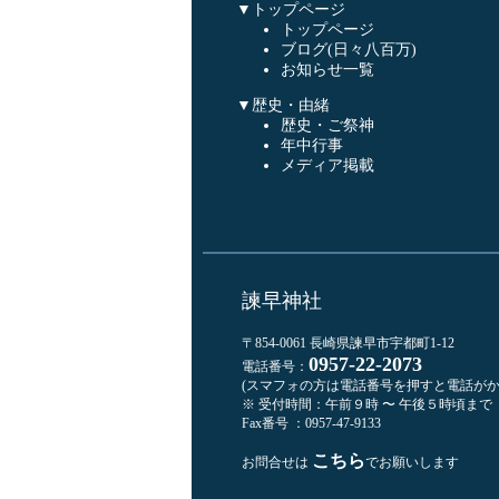
▼トップページ
トップページ
ブログ(日々八百万)
お知らせ一覧
▼歴史・由緒
歴史・ご祭神
年中行事
メディア掲載
諫早神社
〒854-0061 長崎県諫早市宇都町1-12
0957-22-2073
電話番号：
(スマフォの方は電話番号を押すと電話がか
※ 受付時間：午前９時 〜 午後５時頃まで
Fax番号 ：0957-47-9133
こちら
お問合せは
でお願いします