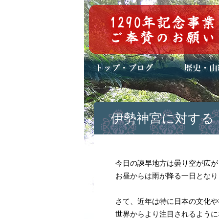
トップページ
ブログ(日々八百万)
お知らせ一覧
歴史・ご祭神
年中行事
メディア掲載
伊勢神宮に対する
今日の諫早地方は曇り空が広が
お昼からは雨が降る一日となり
さて、近年は特に日本の文化や
世界からより注目されるように