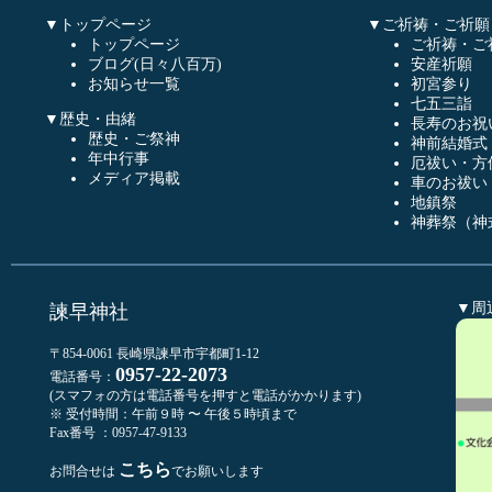
▼トップページ
▼ご祈祷・ご祈願
トップページ
ご祈祷・ご
ブログ(日々八百万)
安産祈願
お知らせ一覧
初宮参り
七五三詣
▼歴史・由緒
長寿のお祝
歴史・ご祭神
神前結婚式
年中行事
厄祓い・方
メディア掲載
車のお祓い
地鎮祭
神葬祭（神
▼周
諫早神社
〒854-0061 長崎県諫早市宇都町1-12
0957-22-2073
電話番号：
(スマフォの方は電話番号を押すと電話がかかります)
※ 受付時間：午前９時 〜 午後５時頃まで
Fax番号 ：0957-47-9133
こちら
お問合せは
でお願いします