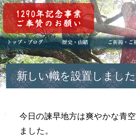
トップページ
ブログ(日々八百万)
お知らせ一覧
歴史・ご祭神
年中行事
メディア掲載
ご祈祷・ご祈
安産祈願
初宮参り
七五三詣
長寿のお祝い
神前結婚式
厄祓い・方位
車のお祓い
地鎮祭
神葬祭（神式
新しい幟を設置しました
今日の諫早地方は爽やかな青
ました。