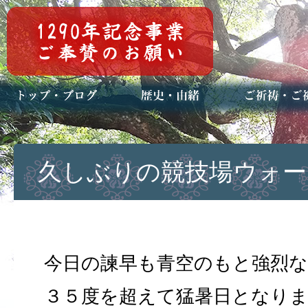
トップページ
ブログ(日々八百万)
お知らせ一覧
歴史・ご祭神
年中行事
メディア掲載
ご祈祷・ご祈
安産祈願
初宮参り
七五三詣
長寿のお祝い
神前結婚式
厄祓い・方位
車のお祓い
地鎮祭
神葬祭（神式
久しぶりの競技場ウォー
今日の諫早も青空のもと強烈
３５度を超えて猛暑日となり