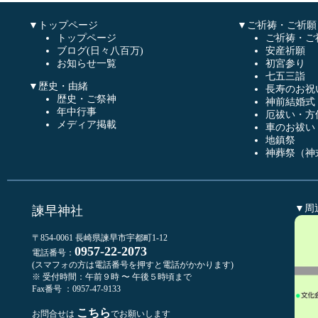
▼トップページ
▼ご祈祷・ご祈願
トップページ
ご祈祷・ご
ブログ(日々八百万)
安産祈願
お知らせ一覧
初宮参り
七五三詣
▼歴史・由緒
長寿のお祝
歴史・ご祭神
神前結婚式
年中行事
厄祓い・方
メディア掲載
車のお祓い
地鎮祭
神葬祭（神
▼周
諫早神社
〒854-0061 長崎県諫早市宇都町1-12
0957-22-2073
電話番号：
(スマフォの方は電話番号を押すと電話がかかります)
※ 受付時間：午前９時 〜 午後５時頃まで
Fax番号 ：0957-47-9133
こちら
お問合せは
でお願いします