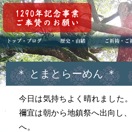
トップページ
ブログ(日々八百万)
お知らせ一覧
歴史・ご祭神
年中行事
メディア掲載
ご祈祷・ご祈
安産祈願
初宮参り
七五三詣
長寿のお祝い
神前結婚式
厄祓い・方位
車のお祓い
地鎮祭
神葬祭（神式
＊ とまとらーめん ＊
今日は気持ちよく晴れました
禰宜は朝から地鎮祭へ出向し、
へ。