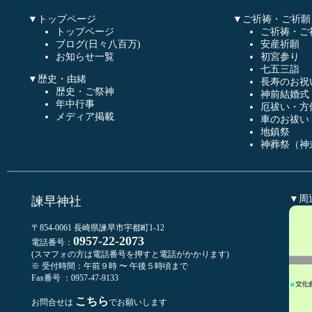
▼トップページ
▼ご祈祷・ご祈願
トップページ
ご祈祷・ご
ブログ(日々八百万)
安産祈願
お知らせ一覧
初宮参り
七五三詣
▼歴史・由緒
長寿のお祝
歴史・ご祭神
神前結婚式
年中行事
厄祓い・方
メディア掲載
車のお祓い
地鎮祭
神葬祭（神
▼周
諫早神社
〒854-0061 長崎県諫早市宇都町1-12
0957-22-2073
電話番号：
(スマフォの方は電話番号を押すと電話がかかります)
※ 受付時間：午前９時 〜 午後５時頃まで
Fax番号 ：0957-47-9133
こちら
お問合せは
でお願いします