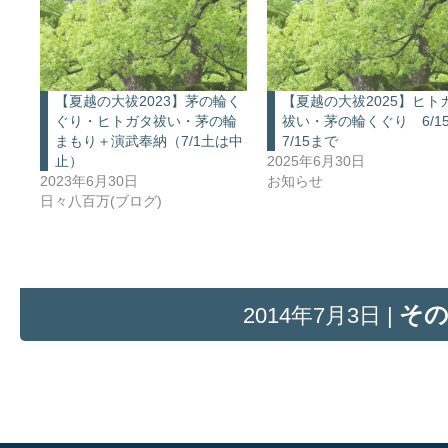
【夏越の大祓2023】茅の輪く
【夏越の大祓2025】ヒト
ぐり・ヒトガタ祓い・茅の輪
祓い・茅の輪くぐり 6/1
まもり＋演武奉納（7/1土は中
7/15まで
止）
2025年6月30日
2023年6月30日
お知らせ
日々八百万(ブログ)
そ
2014年7月3日 |