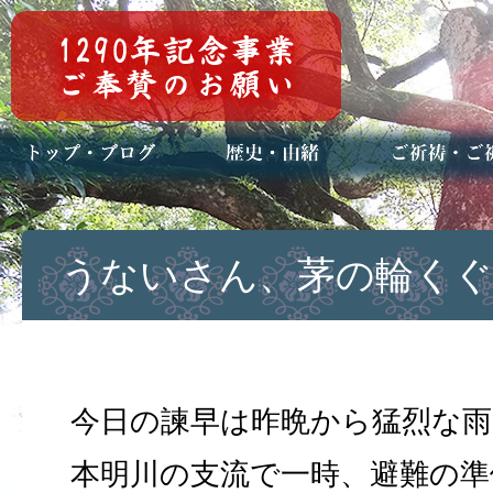
トップページ
ブログ(日々八百万)
お知らせ一覧
歴史・ご祭神
年中行事
メディア掲載
ご祈祷・ご祈
安産祈願
初宮参り
七五三詣
長寿のお祝い
神前結婚式
厄祓い・方位
車のお祓い
地鎮祭
神葬祭（神式
うないさん、茅の輪く
今日の諫早は昨晩から猛烈な雨
本明川の支流で一時、避難の準