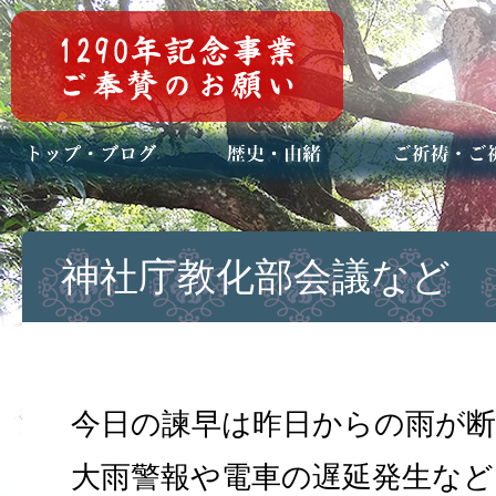
トップページ
ブログ(日々八百万)
お知らせ一覧
歴史・ご祭神
年中行事
メディア掲載
ご祈祷・ご祈
安産祈願
初宮参り
七五三詣
長寿のお祝い
神前結婚式
厄祓い・方位
車のお祓い
地鎮祭
神葬祭（神式
神社庁教化部会議など
今日の諫早は昨日からの雨が
大雨警報や電車の遅延発生など