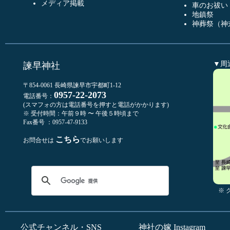
メディア掲載
車のお祓い
地鎮祭
神葬祭（神
▼周
諫早神社
〒854-0061 長崎県諫早市宇都町1-12
0957-22-2073
電話番号：
(スマフォの方は電話番号を押すと電話がかかります)
※ 受付時間：午前９時 〜 午後５時頃まで
Fax番号 ：0957-47-9133
こちら
お問合せは
でお願いします
※
公式チャンネル・SNS
神社の嫁 Instagram