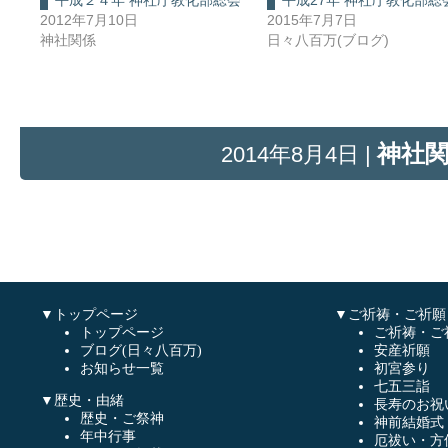
平成２４年 神社庁教化部総会
平成27年 神社庁教化部総
2012年7月10日
2015年7月7日
神社関係
日々八百万(ブログ)
神社
2014年8月4日 |
▼トップページ
▼ご祈祷・ご祈願
トップページ
ご祈祷・ご
ブログ(日々八百万)
安産祈願
お知らせ一覧
初宮参り
七五三詣
▼歴史・由緒
長寿のお祝
歴史・ご祭神
神前結婚式
年中行事
厄祓い・方