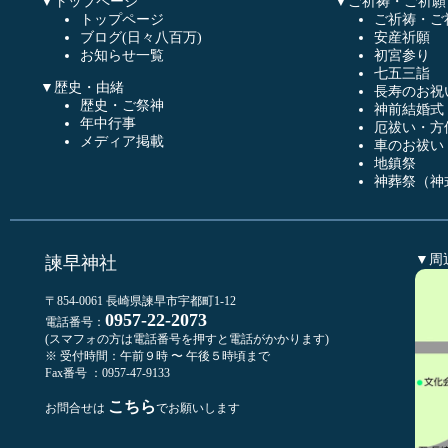
▼トップページ
▼ご祈祷・ご祈願
トップページ
ご祈祷・ご
ブログ(日々八百万)
安産祈願
お知らせ一覧
初宮参り
七五三詣
▼歴史・由緒
長寿のお祝
歴史・ご祭神
神前結婚式
年中行事
厄祓い・方
メディア掲載
車のお祓い
地鎮祭
神葬祭（神
▼周
諫早神社
〒854-0061 長崎県諫早市宇都町1-12
0957-22-2073
電話番号：
(スマフォの方は電話番号を押すと電話がかかります)
※ 受付時間：午前９時 〜 午後５時頃まで
Fax番号 ：0957-47-9133
こちら
お問合せは
でお願いします