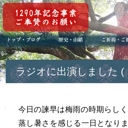
トップページ
ブログ(日々八百万)
お知らせ一覧
歴史・ご祭神
年中行事
メディア掲載
ご祈祷・ご祈
安産祈願
初宮参り
七五三詣
長寿のお祝い
神前結婚式
厄祓い・方位
車のお祓い
地鎮祭
神葬祭（神式
ラジオに出演しました ( H28
今日の諫早は梅雨の時期らしく
蒸し暑さを感じる一日となり