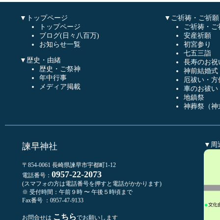
▼トップページ
▼ご祈祷・ご祈願
トップページ
ご祈祷・ご
ブログ(日々八百万)
安産祈願
お知らせ一覧
初宮参り
七五三詣
▼歴史・由緒
長寿のお祝
歴史・ご祭神
神前結婚式
年中行事
厄祓い・方
メディア掲載
車のお祓い
地鎮祭
神葬祭（神
▼周
諫早神社
〒854-0061 長崎県諫早市宇都町1-12
0957-22-2073
電話番号：
(スマフォの方は電話番号を押すと電話がかかります)
※ 受付時間：午前９時 〜 午後５時頃まで
Fax番号 ：0957-47-9133
こちら
お問合せは
でお願いします