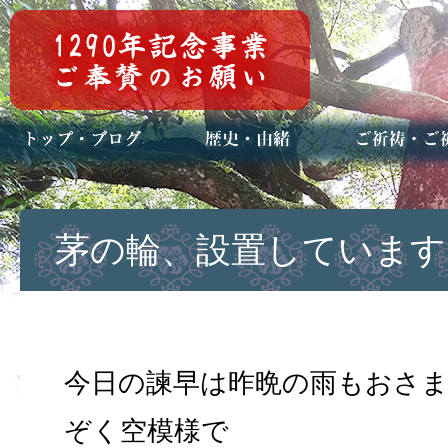
トップページ
ブログ(日々八百万)
お知らせ一覧
歴史・ご祭神
年中行事
メディア掲載
ご祈祷・ご祈
安産祈願
初宮参り
七五三詣
長寿のお祝い
神前結婚式
厄祓い・方位
車のお祓い
地鎮祭
神葬祭（神式
茅の輪、設置しています
今日の諫早は昨晩の雨もおさ
ぞく空模様で