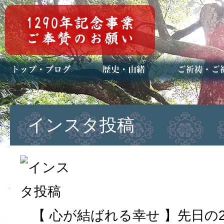
トップページ
ブログ(日々八百万)
お知らせ一覧
歴史・ご祭神
年中行事
メディア掲載
ご祈祷・ご祈
安産祈願
初宮参り
七五三詣
長寿のお祝い
神前結婚式
厄祓い・方位
車のお祓い
地鎮祭
神葬祭（神式
インスタ投稿
【 心が結ばれる幸せ 】先日の2