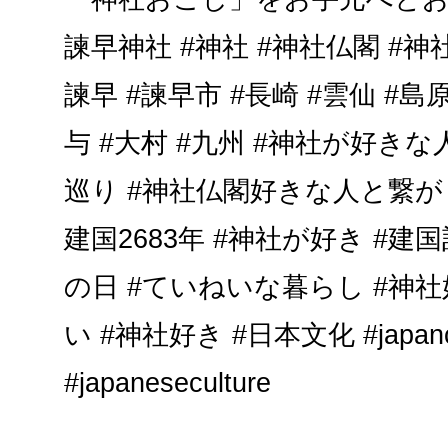
諫早神社 #神社 #神社仏閣 #神
諫早 #諫早市 #長崎 #雲仙 #島原
与 #大村 #九州 #神社が好き
巡り #神社仏閣好きな人と繋がり
建国2683年 #神社が好き #建
の日 #ていねいな暮らし #神
い #神社好き #日本文化 #japancu
#japaneseculture