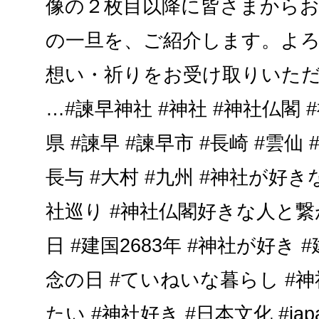
像の２枚目以降に皆さまから
の一旦を、ご紹介します。よ
想い・祈りをお受け取りいた
…#諫早神社 #神社 #神社仏閣 
県 #諫早 #諫早市 #長崎 #雲仙 
長与 #大村 #九州 #神社が好
社巡り #神社仏閣好きな人と繋
日 #建国2683年 #神社が好き
念の日 #ていねいな暮らし #
たい #神社好き #日本文化 #japan