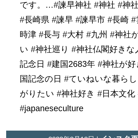
です。…#諫早神社 #神社 #神
#長崎県 #諫早 #諫早市 #長崎 #
時津 #長与 #大村 #九州 #
い #神社巡り #神社仏閣好きな
記念日 #建国2683年 #神社が
国記念の日 #ていねいな暮らし
がりたい #神社好き #日本文化 #jap
#japaneseculture