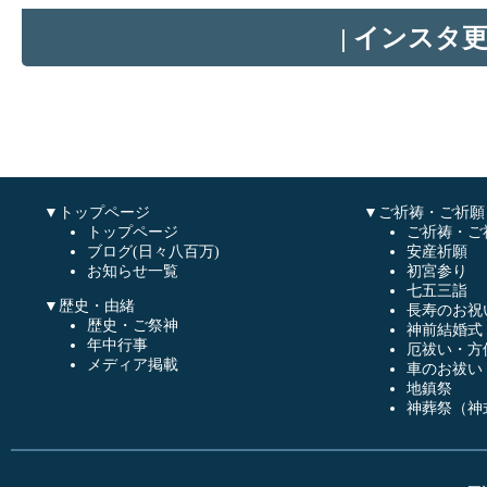
インスタ
|
▼トップページ
▼ご祈祷・ご祈願
トップページ
ご祈祷・ご
ブログ(日々八百万)
安産祈願
お知らせ一覧
初宮参り
七五三詣
▼歴史・由緒
長寿のお祝
歴史・ご祭神
神前結婚式
年中行事
厄祓い・方
メディア掲載
車のお祓い
地鎮祭
神葬祭（神