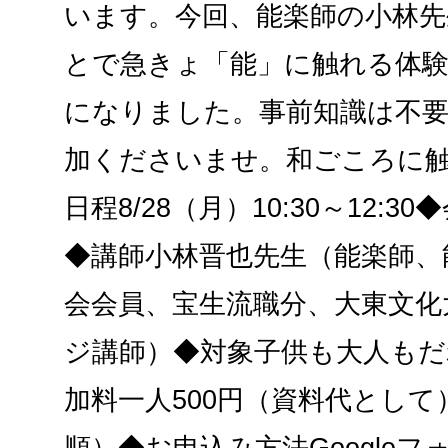
います。今回、能楽師の小林先
とで急きょ「能」に触れる体
になりました。事前知識は不
加くださいませ。和ごころに
日程8/28（月）10:30～12:
◆講師小林晋也先生（能楽師、
会会員、宝生流職分、大東文化
ジ講師）◆対象子供も大人もだ
加料一人500円（資料代として
順）◆お申込み方法Google