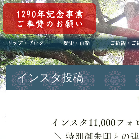
トップページ
ブログ(日々八百万)
お知らせ一覧
歴史・ご祭神
年中行事
メディア掲載
ご祈祷・ご祈
安産祈願
初宮参り
七五三詣
長寿のお祝い
神前結婚式
厄祓い・方位
車のお祓い
地鎮祭
神葬祭（神式
インスタ投稿