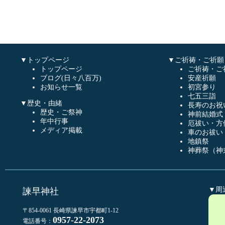
▼トップページ
▼ご祈祷・ご祈願
トップページ
ご祈祷・ご
ブログ(日々八百万)
安産祈願
お知らせ一覧
初宮参り
七五三詣
▼歴史・由緒
長寿のお祝
歴史・ご祭神
神前結婚式
年中行事
厄祓い・方
メディア掲載
車のお祓い
地鎮祭
神葬祭（神
▼周
諫早神社
〒854-0061 長崎県諫早市宇都町1-12
0957-22-2073
電話番号：