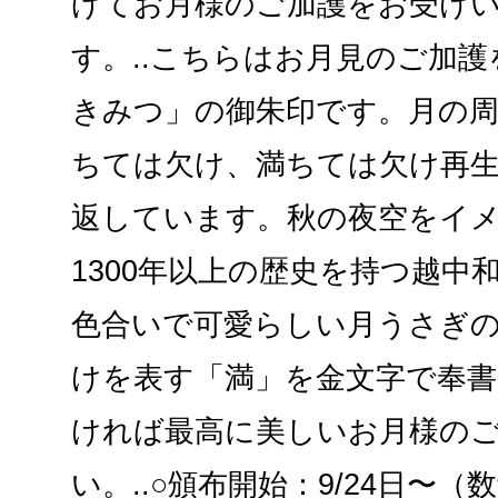
げてお月様のご加護をお受け
す。..こちらはお月見のご加
きみつ」の御朱印です。月の周期
ちては欠け、満ちては欠け再
返しています。秋の夜空をイ
1300年以上の歴史を持つ越中
色合いで可愛らしい月うさぎ
けを表す「満」を金文字で奉
ければ最高に美しいお月様の
い。..○頒布開始：9/24日〜