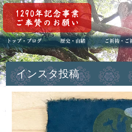
トップページ
ブログ(日々八百万)
お知らせ一覧
歴史・ご祭神
年中行事
メディア掲載
ご祈祷・ご祈
安産祈願
初宮参り
七五三詣
長寿のお祝い
神前結婚式
厄祓い・方位
車のお祓い
地鎮祭
神葬祭（神式
インスタ投稿